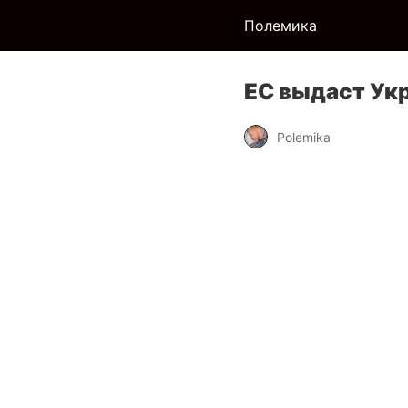
Полемика
ЕС выдаст Ук
Polemika