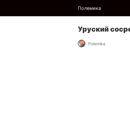
Полемика
Уруский соср
Polemika