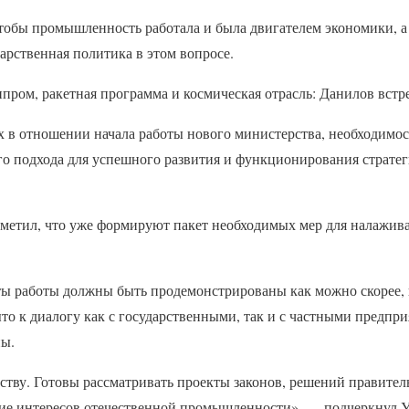
тобы промышленность работала и была двигателем экономики, а д
арственная политика в этом вопросе.
пром, ракетная программа и космическая отрасль: Данилов встр
х в отношении начала работы нового министерства, необходимо
го подхода для успешного развития и функционирования стратег
метил, что уже формируют пакет необходимых мер для налажив
аты работы должны быть продемонстрированы как можно скорее,
то к диалогу как с государственными, так и с частными предп
ны.
ству. Готовы рассматривать проекты законов, решений правител
ие интересов отечественной промышленности», — подчеркнул У