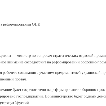
 на реформировании ОПК
краины — министр по вопросам стратегических отраслей пром
овное внимание сосредоточит на реформировании оборонно-про
мя рабочего совещания с участием представителей украинской 
твенный портал.
нимание будет сосредоточено на реформировании оборонно-про
трировано госпредприятий. Но министерство будет родным домом
черкнул Уруский.