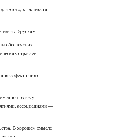
ля этого, в частности,
етился с Уруским
сти обеспечения
ических отраслей
ания эффективного
 именно поэтому
риятиями, ассоциациями —
ьства. В хорошем смысле
руский.