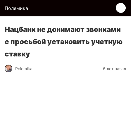
Полемика
Нацбанк не донимают звонками
с просьбой установить учетную
ставку
Polemika
6 лет назад