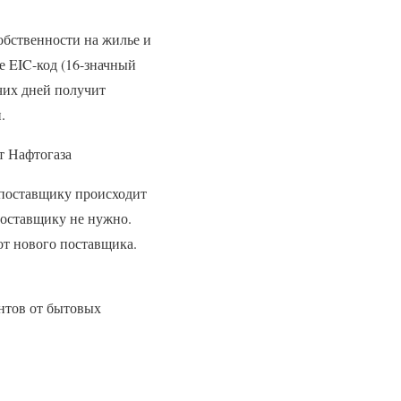
обственности на жилье и
е EIC-код (16-значный
чих дней получит
.
т Нафтогаза
 поставщику происходит
оставщику не нужно.
от нового поставщика.
нтов от бытовых