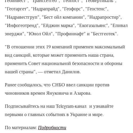
Геоинвест", "Транссетгео", "Геопост", "Геовертикаль",
"Геотаргет", "Надрапрайд", "Геофорс", "Геостенс",
"Надравестгруп", "Бест ойл компании", "Надрапростир",
"Инфогеотренд", "Ейджин марка", "Екогазальянс", "Епивал
энерджи", "Юнол Ойл", "Профиннафт" и "Бестгеотек".
"В отношении этих 19 компаний применен максимальный
вид санкций, которые может применить наша страна,
применить Совет национальной безопасности и обороны
нашей страны", — отметил Данилов.
Ранее сообщалось, что СНБО ввел санкции против
чиновников времен Януковича и Азарова.
Подписывайтесь на наш Telegram-канал и узнавайте
первыми о главных событиях в Украине и мире.
По материалам:
Подробности