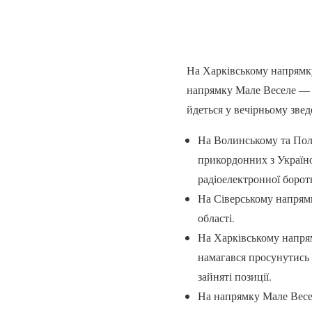
На Харківському напрямк
напрямку Мале Веселе — П
йдеться у вечірньому зве
На Волинському та Полі
прикордонних з Україно
радіоелектронної бороть
На Сіверському напрям
області.
На Харківському напря
намагався просунутись 
зайняті позиції.
На напрямку Мале Весе