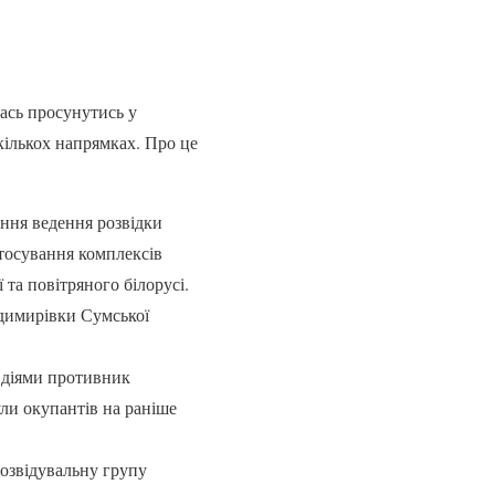
ась просунутись у
кількох напрямках. Про це
ння ведення розвідки
тосування комплексів
 та повітряного білорусі.
одимирівки Сумської
 діями противник
ли окупантів на раніше
озвідувальну групу