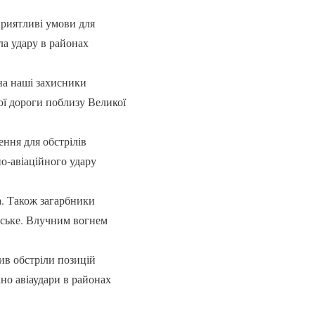
приятливі умови для
ла удару в районах
на наші захисники
ої дороги поблизу Великої
ння для обстрілів
но-авіаційного удару
а. Також загарбники
нське. Влучним вогнем
ив обстріли позицій
ано авіаудари в районах