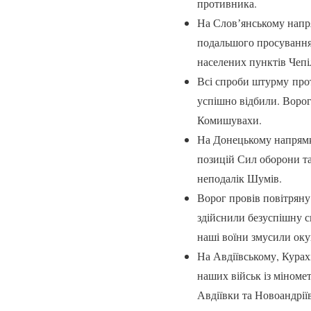
противника.
На Словʼянському напр
подальшого просування 
населених пунктів Чепі
Всі спроби штурму про
успішно відбили. Ворог
Комишувахи.
На Донецькому напрямку
позицій Сил оборони та
неподалік Шумів.
Ворог провів повітряну
здійснили безуспішну 
наші воїни змусили оку
На Авдіївському, Курах
наших військ із міномет
Авдіївки та Новоандрії