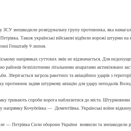
у ЗСУ знешкодили розвідувальну групу противника, яка намагал
етрівка. Також українські військові відбили ворожі штурми на 
денні Генштабу 9 липня.
ському напрямках суттєвих змін не відзначається. Для недопуще
ю районів безпілотними літальними апаратами активізовано зас
би. Зберігається загроза ракетних та авіаційних ударів з території
ку противник задіяв штурмову авіацію для удару неподалік Вол
мку тривають спроби ворога наблизитися до міста. Штурмовими
у напрямку Кочубеївка — Дементіївка. Українські воїни відкину
ле — Петрівка Сили оборони України виявили та знешкодили р