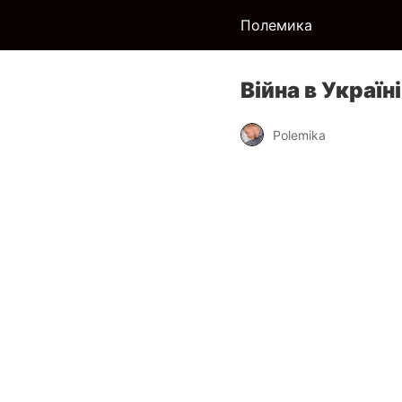
Полемика
Війна в Україн
Polemika