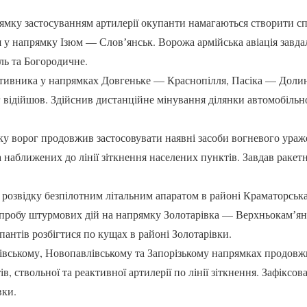
ямку застосуванням артилерії окупанти намагаються створити с
у напрямку Ізюм — Словʼянськ. Ворожа армійська авіація завда
ль та Богородичне.
тивника у напрямках Довгеньке — Краснопілля, Пасіка — Доли
 відійшов. Здійснив дистанційне мінування ділянки автомобільн
 ворог продовжив застосовувати наявні засоби вогневого ураже
 наближених до лінії зіткнення населених пунктів. Завдав ракет
 розвідку безпілотним літальним апаратом в районі Краматорськ
спробу штурмових дій на напрямку Золотарівка — Верхньокамʼя
пантів розбігтися по кущах в районі Золотарівки.
івському, Новопавлівському та Запорізькому напрямках продовж
ів, ствольної та реактивної артилерії по лінії зіткнення. Зафіксов
вки.