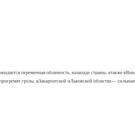
 ожидается переменная облачность, назападе страны, атакже в
 прогремят грозы, вЗакарпатской иЛьвовской областях— сильные