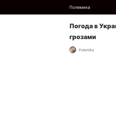
Полемика
Погода в Укра
грозами
Polemika