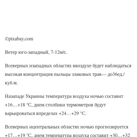
©pixabay.com
Ветер юго-западный, 7-12м/с.
Всеверных изападных областях ввоздухе будет наблюдаться
высокая концентрация пыльцы злаковых трав— до36ед./
куб.м.
Назападе Украины температура воздуха ночью составит
+16…+18 °С, днем столбики термометров будут
варьироваться впределах +24…+29 °С.
Всеверных ицентральных областях ночью прогнозируется
+17…+19 °С, днем температура воздуха составит +30…+32