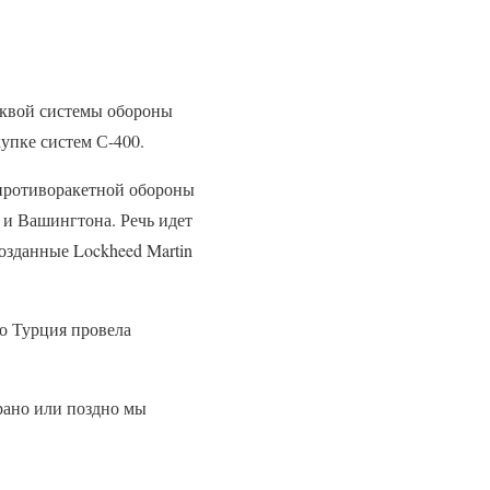
сквой системы обороны
купке систем С-400.
противоракетной обороны
 и Вашингтона. Речь идет
созданные Lockheed Martin
то Турция провела
рано или поздно мы