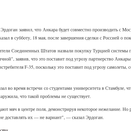
Эрдоган заявил, что Анкара будет совместно производить с Мо
азал в субботу, 18 мая, после завершения сделки с Россией о по
вители Соединенных Штатов назвали покупку Турцией системы 
чной", заявив, что это поставит под угрозу партнерство Анкары
стребителя F-35, поскольку это поставит под угрозу самолеты, 
азал во время встречи со студентами университета в Стамбуле, ч
аружила, что такой проблемы не существует.
ают мяч в центре поля, демонстрируя некоторое нежелание. Но 
е доставлять их — не вариант", — сказал Эрдоган.
ости