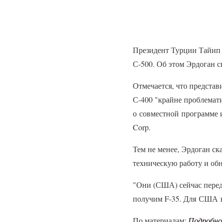
Президент Турции Тайип 
С-500. Об этом Эрдоган ск
Отмечается, что предста
С-400 "крайне проблемати
о совместной программе и
Corp.
Тем не менее, Эрдоган ск
техническую работу и обн
"Они (США) сейчас перед
получим F-35. Для США н
По материалам:
Подробн