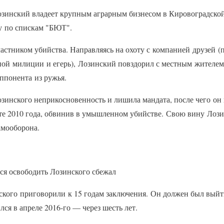
зинский владеет крупным аграрным бизнесом в Кировоградской 
у по спискам "БЮТ".
частником убийства. Направляясь на охоту с компанией друзей (
ной милиции и егерь), Лозинский повздорил с местным жител
оппонента из ружья.
озинского неприкосновенность и лишила мандата, после чего он 
рте 2010 года, обвинив в умышленном убийстве. Свою вину Лози
самооборона.
ся освободить Лозинского сбежал
ского приговорили к 15 годам заключения. Он должен был выйти
лся в апреле 2016-го — через шесть лет.