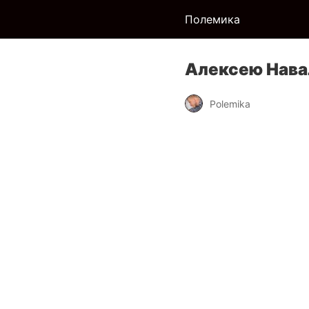
Полемика
Алексею Навал
Polemika