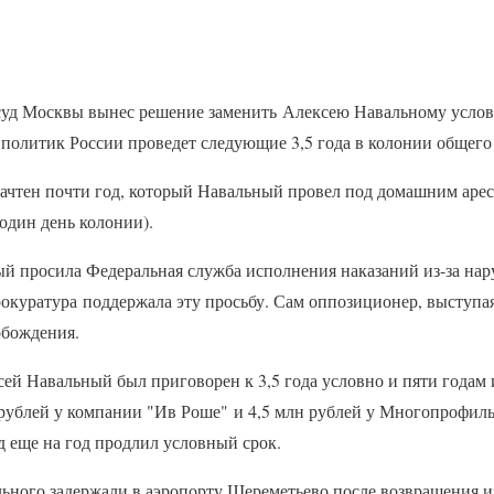
уд Москвы вынес решение заменить Алексею Навальному услов
олитик России проведет следующие 3,5 года в колонии общего
зачтен почти год, который Навальный провел под домашним арес
 один день колонии).
ный просила Федеральная служба исполнения наказаний из-за на
окуратура поддержала эту просьбу. Сам оппозиционер, выступая
обождения.
сей Навальный был приговорен к 3,5 года условно и пяти годам
 рублей у компании "Ив Роше" и 4,5 млн рублей у Многопрофил
д еще на год продлил условный срок.
льного задержали в аэропорту Шереметьево после возвращения из