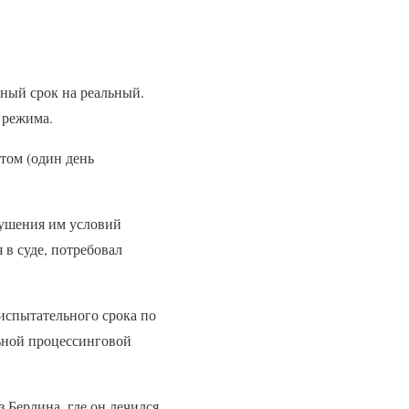
ный срок на реальный.
 режима.
том (один день
рушения им условий
 в суде, потребовал
 испытательного срока по
ьной процессинговой
 Берлина, где он лечился