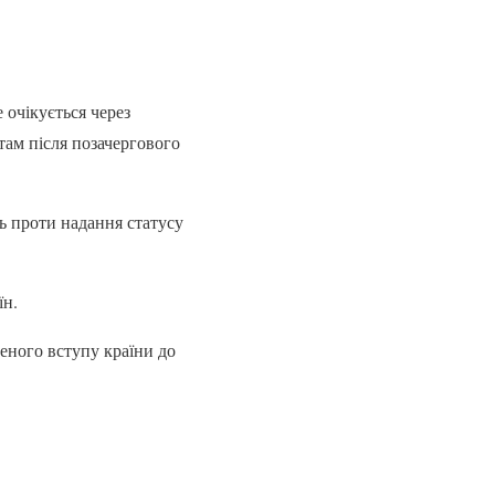
очікується через
стам після позачергового
ь проти надання статусу
їн.
еного вступу країни до