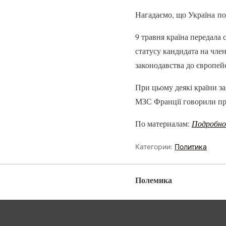
Нагадаємо, що Україна под
9 травня країна передала
статусу кандидата на чле
законодавства до європей
При цьому деякі країни з
МЗС Франції говорили про
По материалам:
Подробн
Категории:
Политика
Полемика