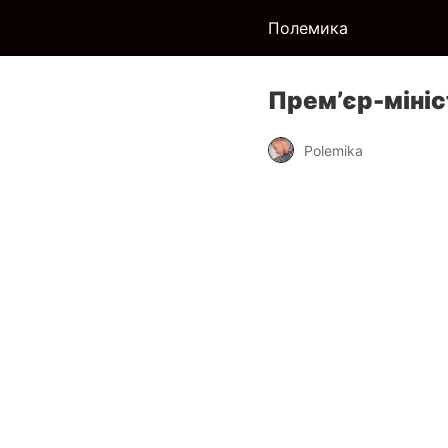
Полемика
Прем’єр-мініст
Polemika