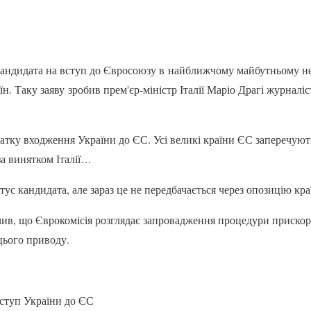
кандидата на вступ до Євросоюзу в найближчому майбутньому не 
їн. Таку заяву зробив прем'єр-міністр Італії Маріо Драгі журналі
атку входження України до ЄС. Усі великі країни ЄС заперечуют
за винятком Італії…
с кандидата, але зараз це не передбачається через опозицію кра
ачив, що Єврокомісія розглядає запровадження процедури прискор
 цього приводу.
ступ України до ЄС