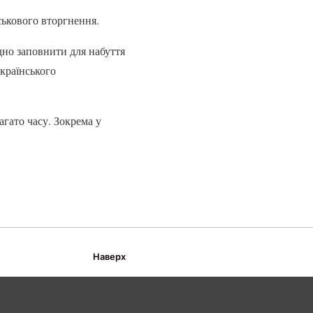
ськового вторгнення.
дно заповнити для набуття
українського
гато часу. Зокрема у
Наверх