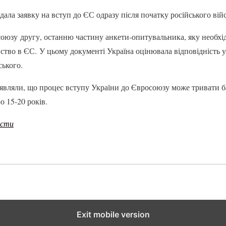
ала заявку на вступ до ЄС одразу після початку російського вій
 союзу другу, останню частину анкети-опитувальника, яку необхі
нство в ЄС. У цьому документі Україна оцінювала відповідність 
ського.
аявляли, що процес вступу України до Євросоюзу може тривати ба
 15-20 років.
ости
Exit mobile version