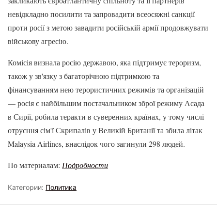
закликають євроатлантичну спільноту та її партнерів
невідкладно посилити та запровадити всеосяжні санкції
проти росії з метою завадити російській армії продовжувати
військову агресію.
Комісія визнала росію державою, яка підтримує тероризм,
також у зв'язку з багаторічною підтримкою та
фінансуванням нею терористичних режимів та організацій
— росія є найбільшим постачальником зброї режиму Асада
в Сирії, робила теракти в суверенних країнах, у тому числі
отруєння сім'ї Скрипалів у Великій Британії та збила літак
Malaysia Airlines, внаслідок чого загинули 298 людей.
По материалам:
Подробности
Категории:
Политика