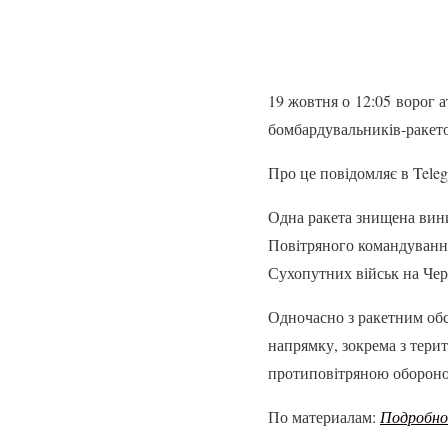
19 жовтня о 12:05 ворог а
бомбардувальників-ракето
Про це повідомляє в Tele
Одна ракета знищена вини
Повітряного командування
Сухопутних військ на Чер
Одночасно з ракетним обс
напрямку, зокрема з терит
протиповітряною обороно
По материалам:
Подробн