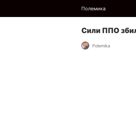
Полемика
Сили ППО збил
Polemika