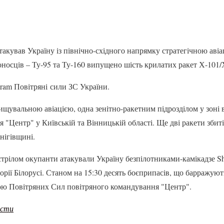
такував Україну із північно-східного напрямку стратегічною авіа
носців – Ту-95 та Ту-160 випущено шість крилатих ракет Х-101/
gram Повітряні сили ЗС України.
щувальною авіацією, одна зенітно-ракетним підрозділом у зоні в
 "Центр" у Київській та Вінницькій області. Ще дві ракети зби
нігівщині.
трілом окупанти атакували Україну безпілотниками-камікадзе Sh
орії Білорусі. Станом на 15:30 десять боєприпасів, що барражуют
ю Повітряних Сил повітряного командування "Центр".
ости