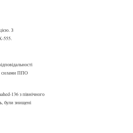
цією. З
Х-555.
ідповідальності
ті силами ППО
ahed-136 з північного
ь, були знищені