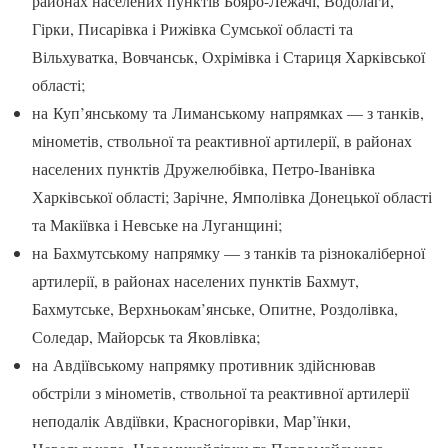
районах населених пунктів Бояро-Лежачі, Водолаги,
Гірки, Писарівка і Рижівка Сумської області та
Вільхуватка, Вовчанськ, Охрімівка і Стариця Харківської
області;
на Куп’янському та Лиманському напрямках — з танків,
мінометів, ствольної та реактивної артилерії, в районах
населених пунктів Дружелюбівка, Петро-Іванівка
Харківської області; Зарічне, Ямполівка Донецької області
та Макіївка і Невське на Луганщині;
на Бахмутському напрямку — з танків та різнокаліберної
артилерії, в районах населених пунктів Бахмут,
Бахмутське, Верхньокам’янське, Опитне, Роздолівка,
Соледар, Майорськ та Яковлівка;
на Авдіївському напрямку противник здійснював
обстріли з мінометів, ствольної та реактивної артилерії
неподалік Авдіївки, Красногорівки, Мар’їнки,