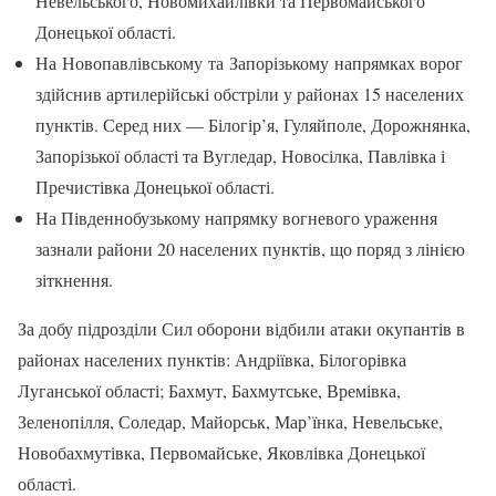
Невельського, Новомихайлівки та Первомайського
Донецької області.
На Новопавлівському та Запорізькому напрямках ворог
здійснив артилерійські обстріли у районах 15 населених
пунктів. Серед них — Білогір’я, Гуляйполе, Дорожнянка,
Запорізької області та Вугледар, Новосілка, Павлівка і
Пречистівка Донецької області.
На Південнобузькому напрямку вогневого ураження
зазнали райони 20 населених пунктів, що поряд з лінією
зіткнення.
За добу підрозділи Сил оборони відбили атаки окупантів в
районах населених пунктів: Андріївка, Білогорівка
Луганської області; Бахмут, Бахмутське, Времівка,
Зеленопілля, Соледар, Майорськ, Мар’їнка, Невельське,
Новобахмутівка, Первомайське, Яковлівка Донецької
області.