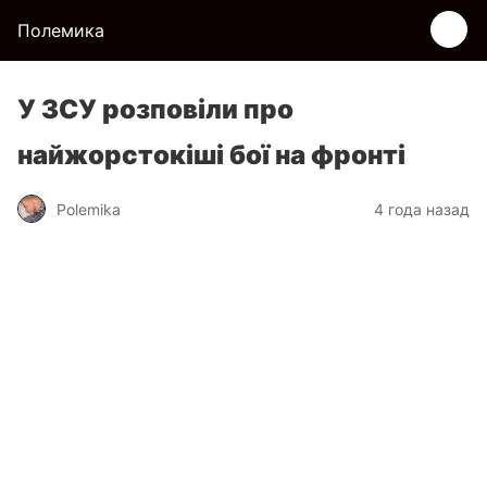
Полемика
У ЗСУ розповіли про
найжорстокіші бої на фронті
Polemika
4 года назад