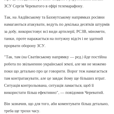
ЗСУ Сергія Череватого в ефірі телемарафону.
Так, на Авдіївському та Бахмутському напрямках росіяни
намагаються атакувати, ведуть по декілька десятків штурмів
за добу, використовує всі види артилерії, РСЗВ, міномети,
танки, проте наражається на потужну відсіч і не здатний
прорвати оборону ЗСУ.
"Так, там (на Сватівському напрямку — ред.) йде постійна
робота по звільненню української землі, але ми не можемо
поки що детально про це говорити. Ворог теж намагається
там контратакувати, але це завдає йому ще більших втрат.
Ситуація контрольована, ситуація ламається, щоб її
використати більш ефективно", — повідомив Череватий.
Він зазначив, що для того, аби коментувати більш детально,
треба ще трохи часу.