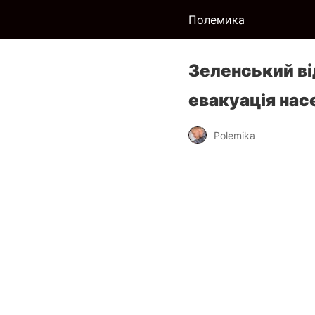
Полемика
Зеленський ві
евакуація нас
Polemika