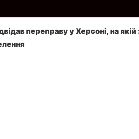
двідав переправу у Херсоні, на якій
елення