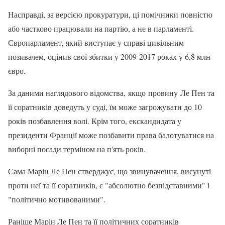
Насправді, за версією прокуратури, ці помічники повністю
або частково працювали на партію, а не в парламенті.
Європарламент, який виступає у справі цивільним
позивачем, оцінив свої збитки у 2009-2017 роках у 6,8 млн
євро.
За даними наглядового відомства, якщо провину Ле Пен та
її соратників доведуть у суді, їм може загрожувати до 10
років позбавлення волі. Крім того, екскандидата у
президенти Франції може позбавити права балотуватися на
виборні посади терміном на п'ять років.
Сама Марін Ле Пен стверджує, що звинувачення, висунуті
проти неї та її соратників, є "абсолютно безпідставними" і
"політично мотивованими".
Раніше Марін Ле Пен та її політичних соратників