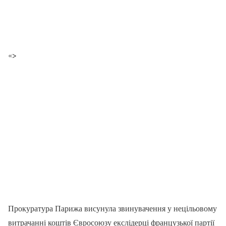
«>
Прокуратура Парижа висунула звинувачення у нецільовому
витрачанні коштів Євросоюзу екслідерці французької партії