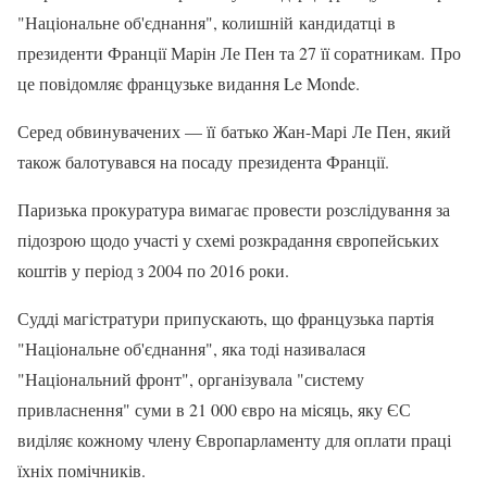
"Національне об'єднання", колишній кандидатці в
президенти Франції Марін Ле Пен та 27 її соратникам. Про
це повідомляє французьке видання Le Monde.
Серед обвинувачених — її батько Жан-Марі Ле Пен, який
також балотувався на посаду президента Франції.
Паризька прокуратура вимагає провести розслідування за
підозрою щодо участі у схемі розкрадання європейських
коштів у період з 2004 по 2016 роки.
Судді магістратури припускають, що французька партія
"Національне об'єднання", яка тоді називалася
"Національний фронт", організувала "систему
привласнення" суми в 21 000 євро на місяць, яку ЄС
виділяє кожному члену Європарламенту для оплати праці
їхніх помічників.