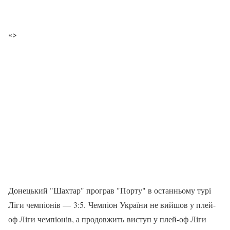
«>
Донецький "Шахтар" програв "Порту" в останньому турі
Ліги чемпіонів — 3:5. Чемпіон України не вийшов у плей-
оф Ліги чемпіонів, а продовжить виступ у плей-оф Ліги