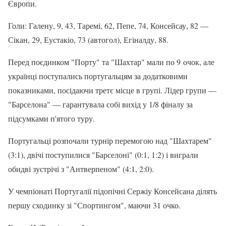
Європи.
Голи: Галену, 9, 43, Таремі, 62, Пепе, 74, Консейсау, 82 —
Сікан, 29, Еустакіо, 73 (автогол), Егіналду, 88.
Перед поєдинком "Порту" та "Шахтар" мали по 9 очок, але
українці поступались португальцям за додатковими
показниками, посідаючи третє місце в групі. Лідер групи —
"Барселона" — гарантувала собі вихід у 1/8 фіналу за
підсумками п'ятого туру.
Португальці розпочали турнір перемогою над "Шахтарем"
(3:1), двічі поступилися "Барселоні" (0:1, 1:2) і виграли
обидві зустрічі з "Антверпеном" (4:1, 2:0).
У чемпіонаті Португалії підопічні Сержіу Консейсана ділять
першу сходинку зі "Спортингом", маючи 31 очко.