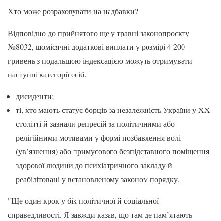
Хто може розраховувати на надбавки?
Відповідно до прийнятого ще у травні законопроєкту
№8032, щомісячні додаткові виплати у розмірі 4 200
гривень з подальшою індексацією можуть отримувати
наступні категорії осіб:
дисиденти;
ті, хто мають статус борців за незалежність України у XX
столітті й зазнали репресій за політичними або
релігійними мотивами у формі позбавлення волі
(ув’язнення) або примусового безпідставного поміщення
здорової людини до психіатричного закладу й
реабілітовані у встановленому законом порядку.
"Ще один крок у бік політичної й соціальної
справедливості. Я завжди казав, що там де пам’ятають