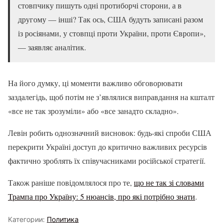
стовпчику пишуть одні протиборчі сторони, а в
другому — інші? Так ось, США будуть записані разом
із росіянами, у стовпці проти України, проти Європи»,
— заявляє аналітик.
На його думку, ці моменти важливо обговорювати
заздалегідь, щоб потім не з’являлися виправдання на кшталт
«все не так зрозуміли» або «все занадто складно».
Левін робить однозначний висновок: будь-які спроби США
перекрити Україні доступ до критично важливих ресурсів
фактично зроблять їх співучасниками російської стратегії.
Також раніше повідомлялося про те,
що не так зі словами
Трампа про Україну: 5 нюансів, про які потрібно знати
.
Категории:
Политика