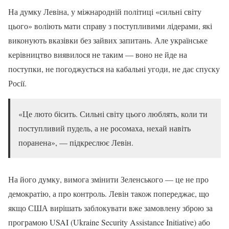
На думку Левіна, у міжнародній політиці «сильні світу
цього» воліють мати справу з поступливими лідерами, які
виконують вказівки без зайвих запитань. Але українське
керівництво виявилося не таким — воно не йде на
поступки, не погоджується на кабальні угоди, не дає спуску
Росії.
«Це люто бісить. Сильні світу цього люблять, коли ти
поступливий пудель, а не росомаха, нехай навіть
поранена», — підкреслює Левін.
На його думку, вимога змінити Зеленського — це не про
демократію, а про контроль. Левін також попереджає, що
якщо США вирішать заблокувати вже замовлену зброю за
програмою USAI (Ukraine Security Assistance Initiative) або