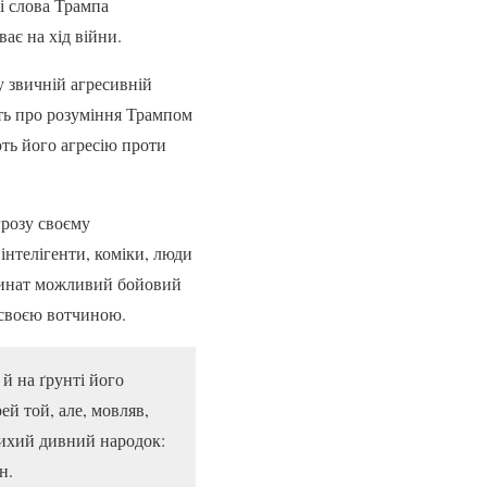
і слова Трампа
ає на хід війни.
у звичній агресивній
ить про розуміння Трампом
ють його агресію проти
грозу своєму
інтелігенти, коміки, люди
рдинат можливий бойовий
є своєю вотчиною.
й на ґрунті його
й той, але, мовляв,
 тихий дивний народок:
н.