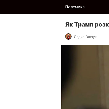
Полемика
Як Трамп розк
Лидия Гапчук