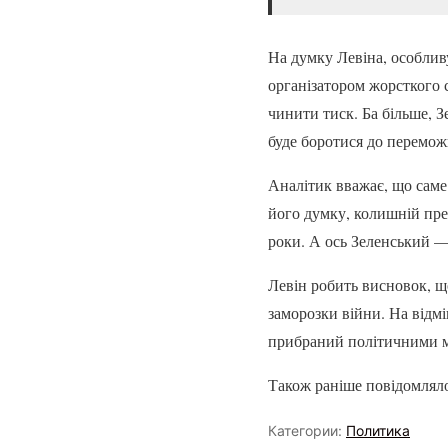
На думку Левіна, особливу
організатором жорсткого с
чинити тиск. Ба більше, З
буде боротися до перемож
Аналітик вважає, що саме 
його думку, колишній пре
роки. А ось Зеленський —
Левін робить висновок, щ
заморозки війни. На відм
прибраний політичними ме
Також раніше повідомляло
Категории:
Политика