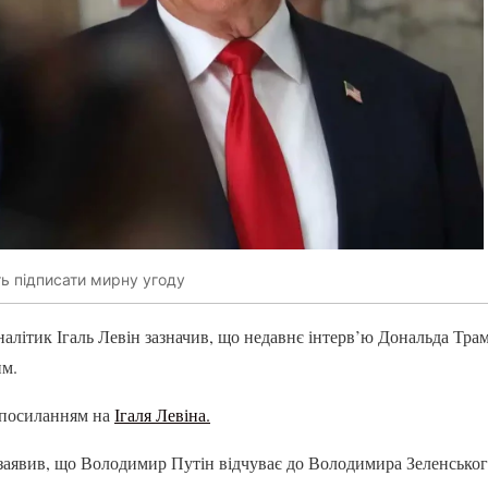
ть підписати мирну угоду
аналітик Ігаль Левін зазначив, що недавнє інтерв’ю Дональда Тра
им.
посиланням на
Ігаля Левіна.
явив, що Володимир Путін відчуває до Володимира Зеленського