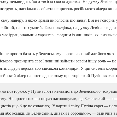
чому ненавидить його «всією своєю душею». На думку Левіна, ц
струють, наскільки особиста неприязнь російського лідера вплив
 саму манеру, з якою Трамп виголосив цю заяву. Він не говорив 
покійний, навіть сумний. Така поведінка, на думку Левіна, свідч
 має ірраціональний характер і є одним із чинників, які визнача
н не просто бачить у Зеленському ворога, а сприймає його як за
йського президента євреї повинні займати зовсім іншу роль — це 
енти, лідери держав або військові командири. У цій системі коо
єврейський лідер на пострадянському просторі, який Путін вважа
ійно повторюю: у Путіна люта ненависть до Зеленського, зокрема 
му. Не просто так він не раз наголошував, що Зеленський — євре
истів (що б це не означало). У картині світу Путіна євреї — це
и або коміки, як Зеленський, диваки з бородами», — зазначив ві