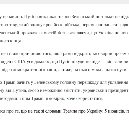
 ненависть Путіна викликає те, що Зеленський не тільки не підко
противу, який знищує російські війська, перемелює запаси радян
еленський проявляє самостійність, заявляючи, що Україна не пого
ного кінця.
це і стало причиною того, що Трамп відкрито заговорив про змін
зидент США усвідомлює, що Путін нікуди не піде — він залишить
 лідер демократичної країни, а отже, на нього можна натиснути.
о Трамп бачить у Зеленському головну перешкоду для укладення 
іну від Путіна, якого неможливо змістити, український президен
тодами, і цим Трамп, ймовірно, хоче скористатися.
ся про те,
що не так зі словами Трампа про Україну: 5 нюансів, п