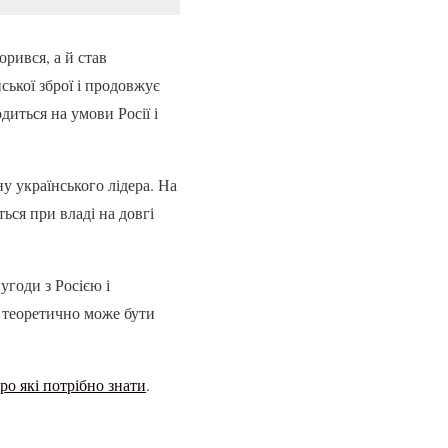
рився, а й став
ської зброї і продовжує
диться на умови Росії і
у українського лідера. На
ся при владі на довгі
угоди з Росією і
т теоретично може бути
ро які потрібно знати
.