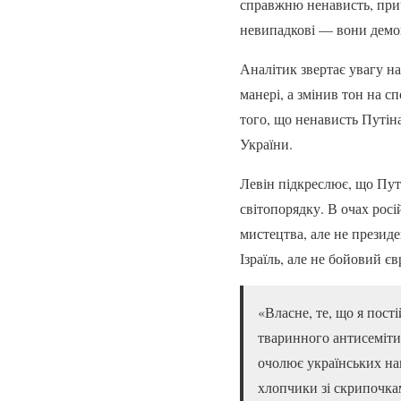
справжню ненависть, при
невипадкові — вони демон
Аналітик звертає увагу на
манері, а змінив тон на с
того, що ненависть Путіна
України.
Левін підкреслює, що Путі
світопорядку. В очах росі
мистецтва, але не презид
Ізраїль, але не бойовий 
«Власне, те, що я пост
тваринного антисемітиз
очолює українських нац
хлопчики зі скрипочкам