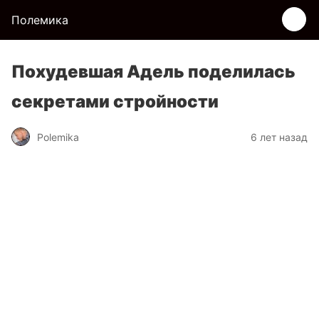
Полемика
Похудевшая Адель поделилась
секретами стройности
Polemika
6 лет назад