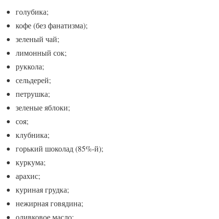
голубика;
кофе (без фанатизма);
зеленый чай;
лимонный сок;
руккола;
сельдерей;
петрушка;
зеленые яблоки;
соя;
клубника;
горький шоколад (85%-й);
куркума;
арахис;
куриная грудка;
нежирная говядина;
оливковое масло;