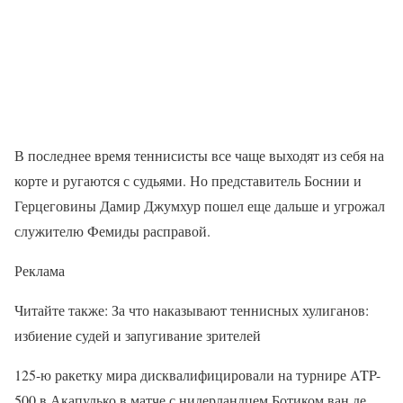
В последнее время теннисисты все чаще выходят из себя на
корте и ругаются с судьями. Но представитель Боснии и
Герцеговины Дамир Джумхур пошел еще дальше и угрожал
служителю Фемиды расправой.
Реклама
Читайте также: За что наказывают теннисных хулиганов:
избиение судей и запугивание зрителей
125-ю ракетку мира дисквалифицировали на турнире ATP-
500 в Акапулько в матче с нидерландцем Ботиком ван де