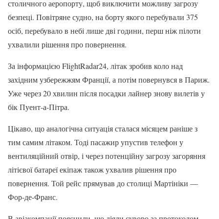
столичного аеропорту, щоб виключити можливу загрозу
безпеці. Повітряне судно, на борту якого перебували 375
осіб, перебувало в небі лише дві години, перш ніж пілоти
ухвалили рішення про повернення.
За інформацією FlightRadar24, літак зробив коло над
західним узбережжям Франції, а потім повернувся в Париж.
Уже через 20 хвилин після посадки лайнер знову вилетів у
бік Пуент-а-Пітра.
Цікаво, що аналогічна ситуація сталася місяцем раніше з
тим самим літаком. Тоді пасажир упустив телефон у
вентиляційний отвір, і через потенційну загрозу загоряння
літієвої батареї екіпаж також ухвалив рішення про
повернення. Той рейс прямував до столиці Мартініки —
Фор-де-Франс.
В авіакомпанії пояснили, що діяли суворо за протоколом,