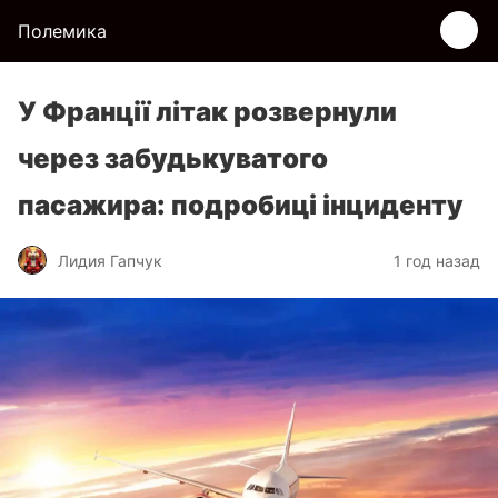
Полемика
У Франції літак розвернули
через забудькуватого
пасажира: подробиці інциденту
Лидия Гапчук
1 год назад