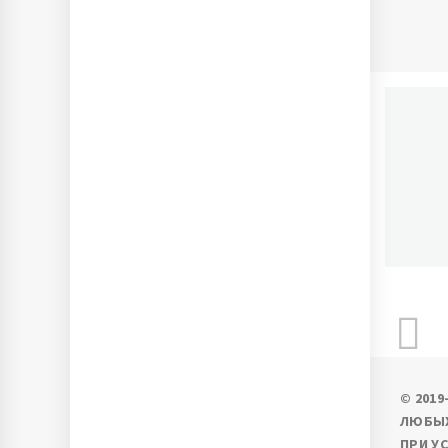
П
Ново
© 201
ЛЮБЫХ
ПРИ У