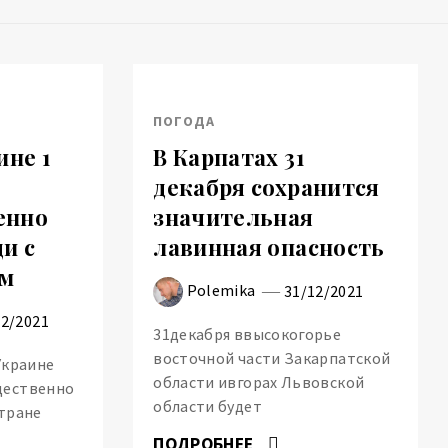
ПОГОДА
ине 1
В Карпатах 31
декабря сохранится
енно
значительная
и с
лавинная опасность
ом
Polemika
31/12/2021
12/2021
31декабря ввысокогорье
восточной части Закарпатской
Украине
области ивгорах Львовской
щественно
области будет
стране
ПОДРОБНЕЕ