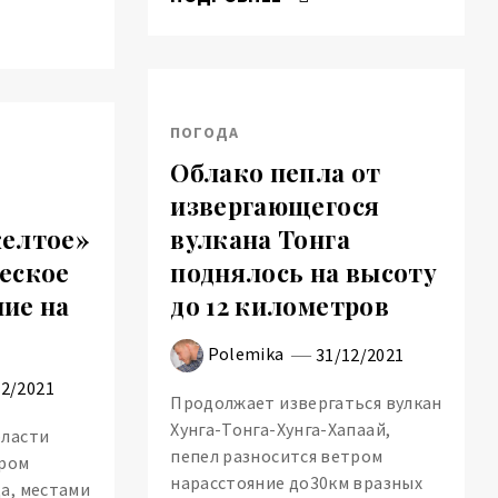
ПОГОДА
Облако пепла от
извергающегося
желтое»
вулкана Тонга
еское
поднялось на высоту
ие на
до 12 километров
Polemika
31/12/2021
12/2021
Продолжает извергаться вулкан
Хунга-Тонга-Хунга-Хапаай,
бласти
пепел разносится ветром
тром
нарасстояние до30км вразных
а, местами