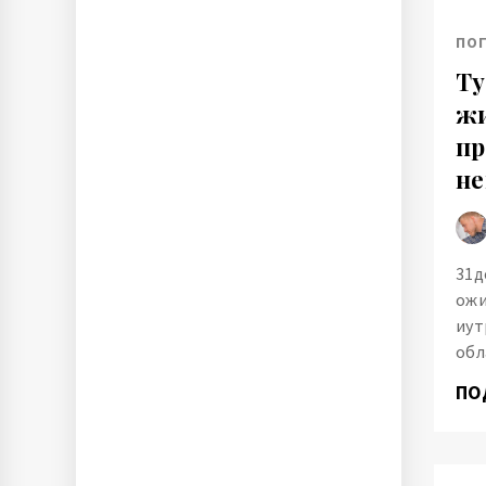
ПО
Ту
жи
пр
не
31д
ожи
иут
обл
ПО