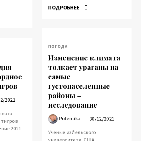
ПОДРОБНЕЕ
ПОГОДА
Изменение климата
ндия
толкает ураганы на
ордное
самые
игров
густонаселенные
районы –
12/2021
исследование
ьного
Polemika
30/12/2021
 тигров
ение 2021
Ученые изЙельского
университета, США,