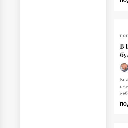
ПО
ПО
В 
бу
Впя
ожи
неб
ПО