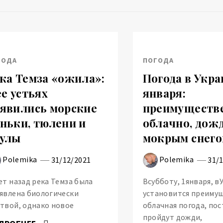
ГОДА
ПОГОДА
ка Темза «ожила»:
Погода в Укра
ее устьях
января:
явились морские
преимуществ
ньки, тюлени и
облачно, дожд
улы
мокрым снег
Polemika
Polemika
31/12/2021
31/
ет назад река Темза была
Всубботу, 1января, в
явлена биологически
установится преиму
твой, однако новое
облачная погода, по
пройдут дожди,