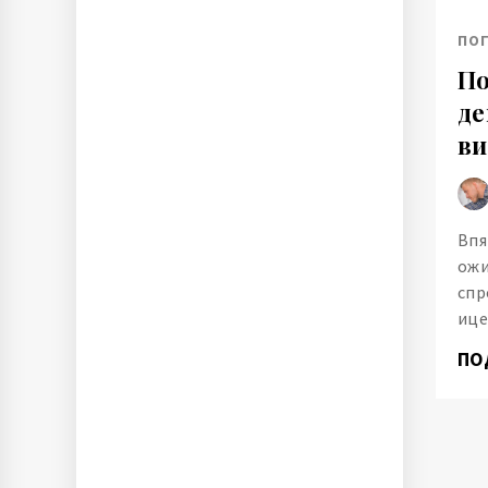
ПО
По
де
ви
Впя
ожи
спр
ице
ПО