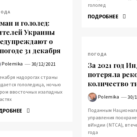
гололед
ГОДА
ПОДРОБНЕЕ
ман и гололед:
телей Украины
едупреждают о
погоде 31 декабря
ПОГОДА
Polemika
За 2021 год И
30/12/2021
потеряла рек
екабря надорогах страны
количество т
дается гололедица, ночью
ром ввосточных изападных
Polemika
30/
астях
Поданным Национал
ДРОБНЕЕ
управления поохране
вИндии (NTCA), втеч
года