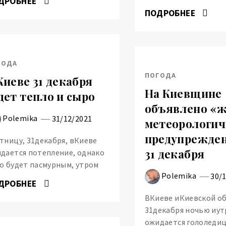
ДРОБНЕЕ
ПОДРОБНЕЕ
ГОДА
ПОГОДА
Киеве 31 декабря
На Киевщине
дет тепло и сыро
объявлено «
Polemika
31/12/2021
метеорологич
предупрежден
тницу, 31декабря, вКиеве
31 декабря
дается потепление, однако
о будет пасмурным, утром
Polemika
30/
ДРОБНЕЕ
ВКиеве иКиевской о
31декабря ночью иу
ожидается гололедиц