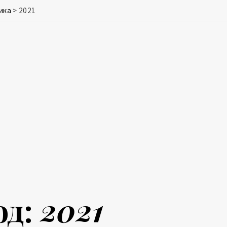
ика
>
2021
од:
2021