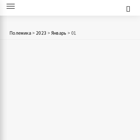
Skip
to
content
Полемика
>
2023
>
Январь
>
01