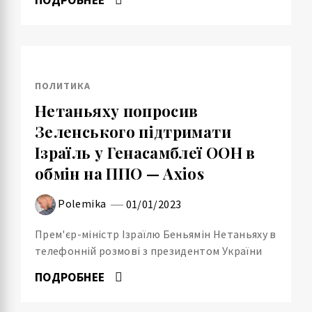
ПОЛИТИКА
Нетаньяху попросив
Зеленського підтримати
Ізраїль у Генасамблеї ООН в
обмін на ППО — Axios
Polemika
01/01/2023
Прем'єр-міністр Ізраїлю Беньямін Нетаньяху в
телефонній розмові з президентом України
ПОДРОБНЕЕ