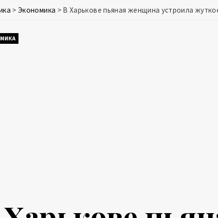
ика
>
Экономика
>
В Харькове пьяная женщина устроила жутко
МИКА
 Харькове пья