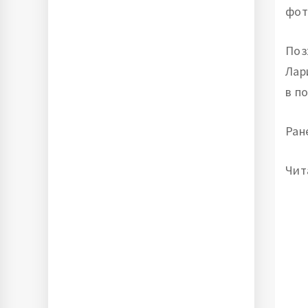
фот
Поз
Лар
в п
Ран
Чит