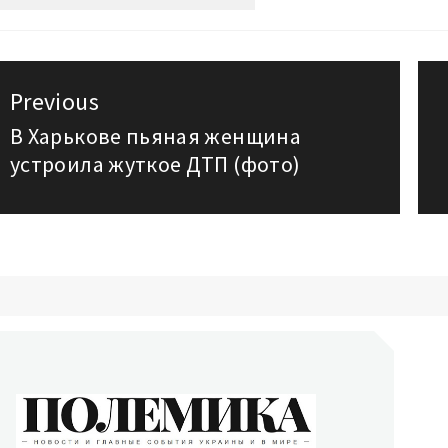
авигация
Previous
о
В Харькове пьяная женщина
Previous
устроила жуткое ДТП (фото)
post:
аписям