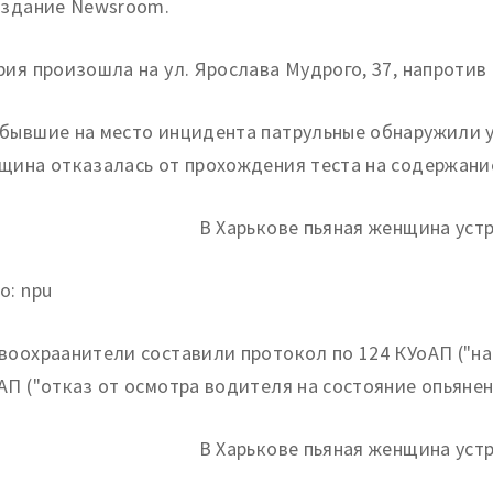
издание Newsroom.
рия произошла на ул. Ярослава Мудрого, 37, напротив 
бывшие на место инцидента патрульные обнаружили у
щина отказалась от прохождения теста на содержание
о: npu
воохраанители составили протокол по 124 КУоАП ("н
АП ("отказ от осмотра водителя на состояние опьянен