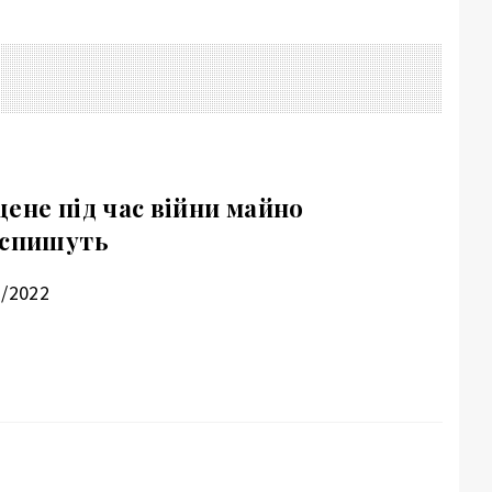
ене під час війни майно
 спишуть
7/2022