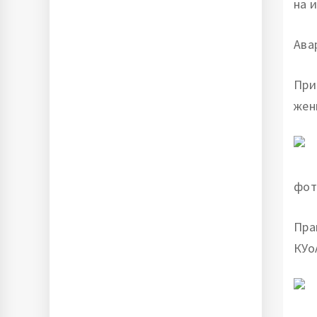
на 
Ава
При
жен
фот
Пра
КУо