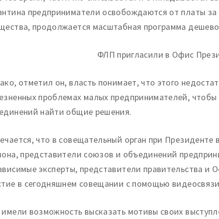
антина предприниматели освобождаются от платы за 
щества, продолжается масштабная программа дешево
ако, отметил он, власть понимает, что этого недостат
езненных проблемах малых предпринимателей, чтобы 
единений найти общие решения.
ечается, что в совещательный орган при Президенте
иона, представители союзов и объединений предприни
ависимые эксперты, представители правительства и О
стие в сегодняшнем совещании с помощью видеосвязи
 имели возможность высказать мотивы своих выступле