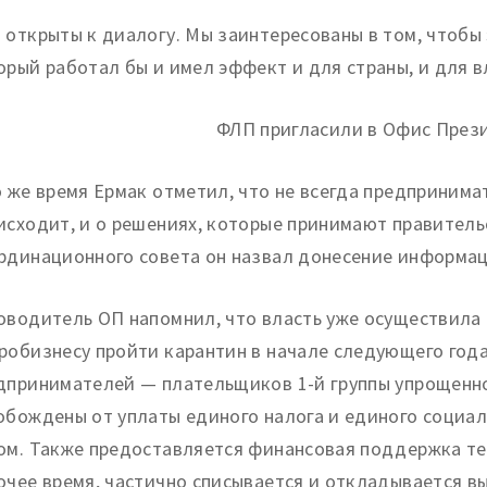
 открыты к диалогу. Мы заинтересованы в том, чтобы
орый работал бы и имел эффект и для страны, и для в
о же время Ермак отметил, что не всегда предприним
исходит, и о решениях, которые принимают правитель
рдинационного совета он назвал донесение информаци
оводитель ОП напомнил, что власть уже осуществила
робизнесу пройти карантин в начале следующего года
дпринимателей — плательщиков 1-й группы упрощенн
обождены от уплаты единого налога и единого социал
ом. Также предоставляется финансовая поддержка те
очее время, частично списывается и откладывается в