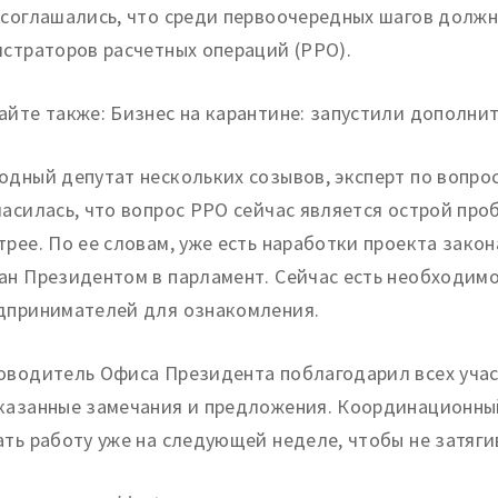
 соглашались, что среди первоочередных шагов должн
истраторов расчетных операций (РРО).
айте также: Бизнес на карантине: запустили дополн
одный депутат нескольких созывов, эксперт по вопр
ласилась, что вопрос РРО сейчас является острой пр
трее. По ее словам, уже есть наработки проекта зако
ан Президентом в парламент. Сейчас есть необходимо
дпринимателей для ознакомления.
оводитель Офиса Президента поблагодарил всех участ
казанные замечания и предложения. Координационны
ать работу уже на следующей неделе, чтобы не затяги