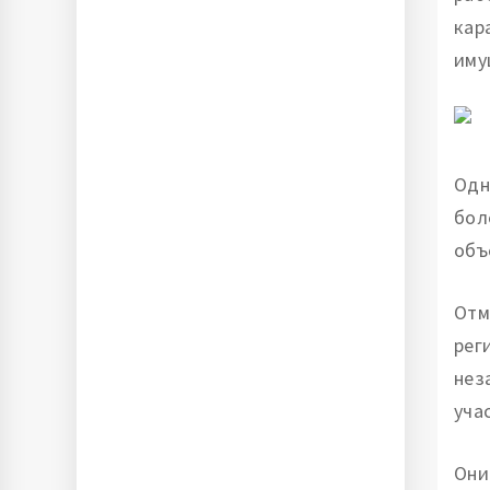
кар
иму
Одн
бол
объ
Отм
рег
нез
уча
Они