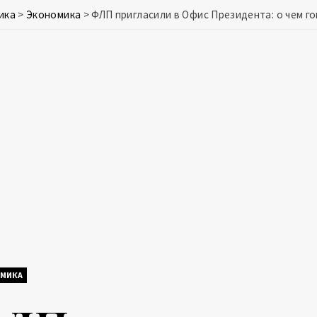
ика
>
Экономика
>
ФЛП пригласили в Офис Президента: о чем г
МИКА