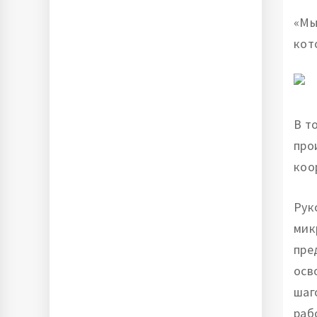
«Мы
кот
В т
про
коо
Рук
мик
пре
осв
шаг
раб