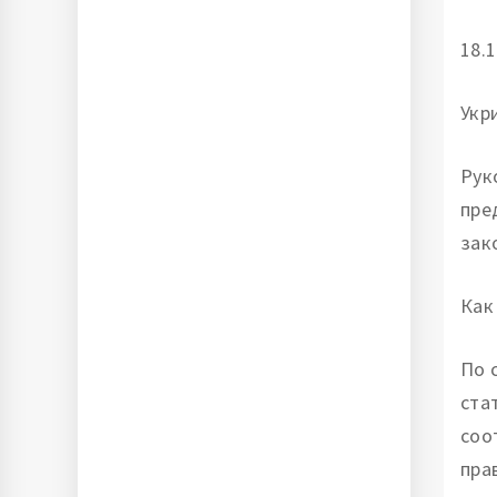
18.1
Укр
Рук
пре
зак
Как
По 
ста
соо
пра