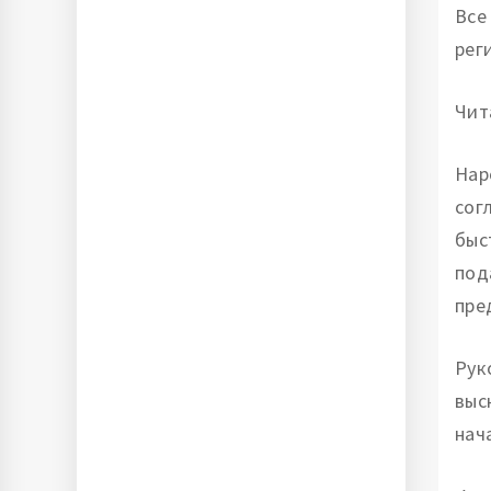
Все
рег
Чит
Нар
сог
быс
под
пре
Рук
выс
нач