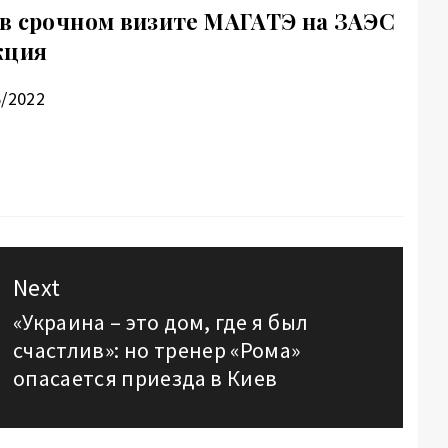
в срочном визите МАГАТЭ на ЗАЭС
кция
6/2022
Next
«Украина – это дом, где я был
Next
счастлив»: но тренер «Рома»
post:
опасается приезда в Киев