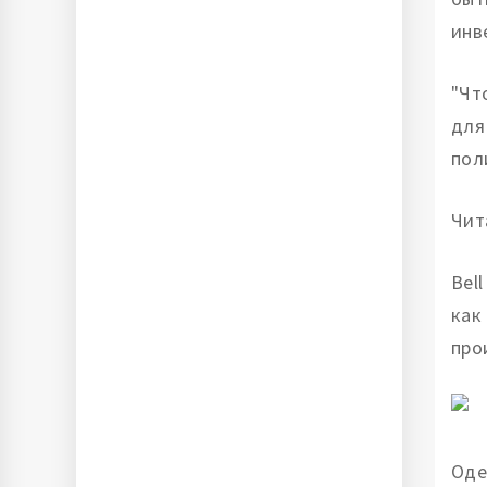
инв
"Чт
для
пол
Чит
Bel
как
про
Оде