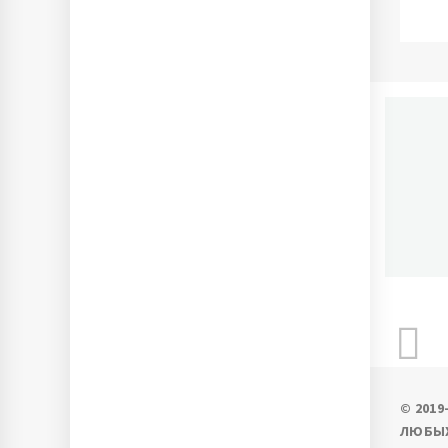
П
Ново
© 201
ЛЮБЫХ