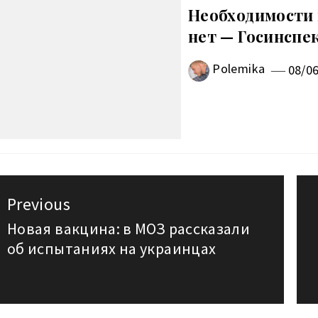
Необходимости 
нет — Госинспе
Polemika
08/0
авигация
Previous
о
Новая вакцина: в МОЗ рассказали
Previous
об испытаниях на украинцах
post:
аписям