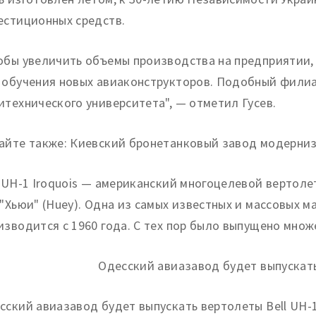
естиционных средств.
обы увеличить объемы производства на предприятии,
 обучения новых авиаконструкторов. Подобный филиа
итехнического университета", — отметил Гусев.
айте также: Киевский бронетанковый завод модерниз
l UH-1 Iroquois — американский многоцелевой вертолет
 "Хьюи" (Huey). Одна из самых известных и массовых 
изводится с 1960 года. С тех пор было выпущено мно
сский авиазавод будет выпускать вертолеты Bell UH-1