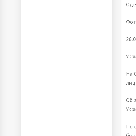
Оде
Фот
26.0
Укр
На 
лиц
Об 
Укр
По 
быт