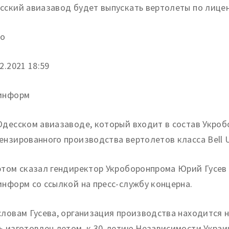
сский авиазавод будет выпускать вертолеты по лиц
о
2.
2021 18:59
информ
Одесском авиазаводе, который входит в состав Укробо
ензированного производства вертолетов класса Bell U
этом сказал гендиректор Укроборонпрома Юрий Гусев
информ со ссылкой на пресс-службу концерна.
словам Гусева, организация производства находится
ь изготовлен летом, к 30-летию Независимости Украи