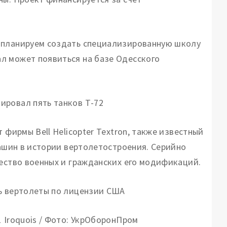
 планируем создать специализированную школу
л может появиться на базе Одесского
ировал пять танков Т-72
 фирмы Bell Helicopter Textron, также известный
машин в истории вертолетостроения. Серийно
жество военных и гражданских его модификаций.
 Iroquois / Фото: УкрОборонПром