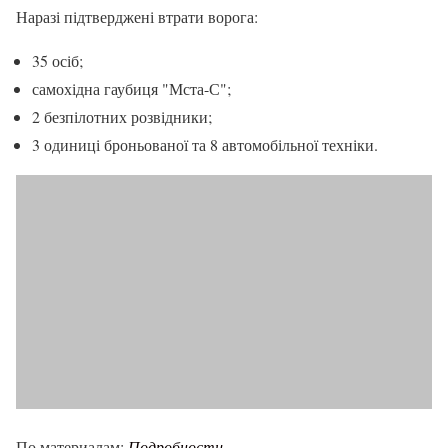
Наразі підтверджені втрати ворога:
35 осіб;
самохідна гаубиця "Мста-С";
2 безпілотних розвідники;
3 одиниці броньованої та 8 автомобільної техніки.
По материалам:
Подробности