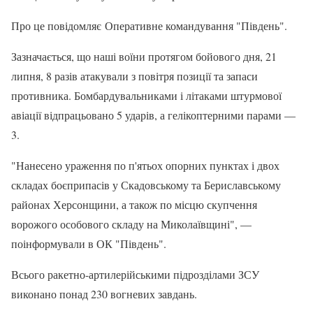
Про це повідомляє Оперативне командування "Південь".
Зазначається, що наші воїни протягом бойового дня, 21
липня, 8 разів атакували з повітря позиції та запаси
противника. Бомбардувальниками і літаками штурмової
авіації відпрацьовано 5 ударів, а гелікоптерними парами —
3.
"Нанесено ураження по п'ятьох опорних пунктах і двох
складах боєприпасів у Скадовському та Бериславському
районах Херсонщини, а також по місцю скупчення
ворожого особового складу на Миколаївщині", —
поінформували в ОК "Південь".
Всього ракетно-артилерійськими підрозділами ЗСУ
виконано понад 230 вогневих завдань.