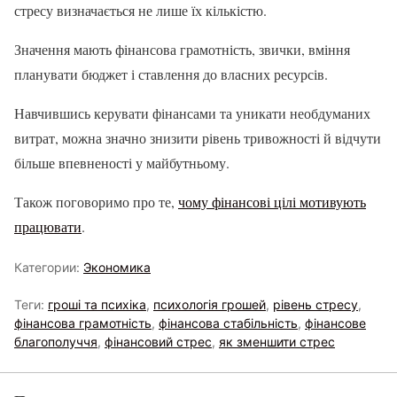
стресу визначається не лише їх кількістю.
Значення мають фінансова грамотність, звички, вміння
планувати бюджет і ставлення до власних ресурсів.
Навчившись керувати фінансами та уникати необдуманих
витрат, можна значно знизити рівень тривожності й відчути
більше впевненості у майбутньому.
Також поговоримо про те,
чому фінансові цілі мотивують
працювати
.
Категории:
Экономика
Теги:
гроші та психіка
,
психологія грошей
,
рівень стресу
,
фінансова грамотність
,
фінансова стабільність
,
фінансове
благополуччя
,
фінансовий стрес
,
як зменшити стрес