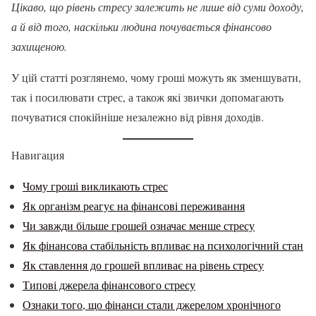
Цікаво, що рівень стресу залежить не лише від суми доходу,
а й від того, наскільки людина почувається фінансово
захищеною.
У цій статті розглянемо, чому гроші можуть як зменшувати,
так і посилювати стрес, а також які звички допомагають
почуватися спокійніше незалежно від рівня доходів.
Навигация
Чому гроші викликають стрес
Як організм реагує на фінансові переживання
Чи завжди більше грошей означає менше стресу
Як фінансова стабільність впливає на психологічний стан
Як ставлення до грошей впливає на рівень стресу
Типові джерела фінансового стресу
Ознаки того, що фінанси стали джерелом хронічного