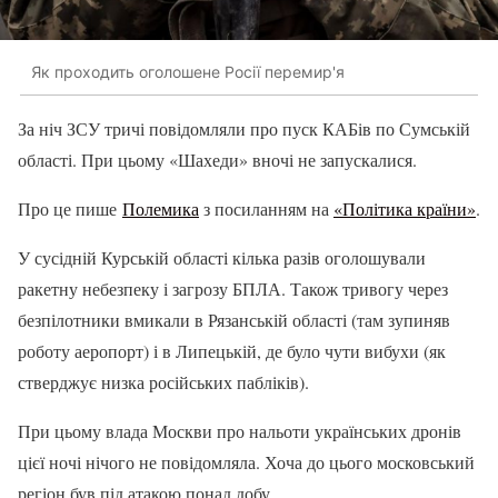
Як проходить оголошене Росії перемир'я
За ніч ЗСУ тричі повідомляли про пуск КАБів по Сумській
області. При цьому «Шахеди» вночі не запускалися.
Про це пише
Полемика
з посиланням на
«Політика країни»
.
У сусідній Курській області кілька разів оголошували
ракетну небезпеку і загрозу БПЛА. Також тривогу через
безпілотники вмикали в Рязанській області (там зупиняв
роботу аеропорт) і в Липецькій, де було чути вибухи (як
стверджує низка російських пабліків).
При цьому влада Москви про нальоти українських дронів
цієї ночі нічого не повідомляла. Хоча до цього московський
регіон був під атакою понад добу.