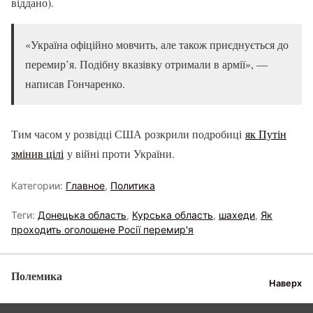
віддано).
«Україна офіційно мовчить, але також приєднується до
перемир’я. Подібну вказівку отримали в армії», —
написав Гончаренко.
Тим часом у розвідці США розкрили подробиці
як Путін
змінив цілі
у війні проти України.
Категории:
Главное
,
Политика
Теги:
Донецька область
,
Курська область
,
шахеди
,
Як
проходить оголошене Росії перемир'я
Полемика
Наверх