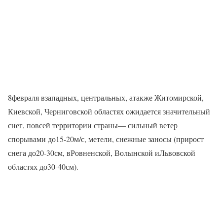
8февраля взападных, центральных, атакже Житомирской,
Киевской, Черниговской областях ожидается значительный
снег, повсей территории страны— сильный ветер
спорывами до15-20м/с, метели, снежные заносы (прирост
снега до20-30см, вРовненской, Волынской иЛьвовской
областях до30-40см).