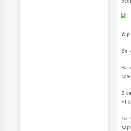
оса
© p
Вет
На 
севе
В с
+15
На 
вар