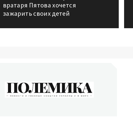
вратаря Пятова хочется
post:
аписям
зажарить своих детей
ОЛЕМИКА
сти и главные события Украины и в мире