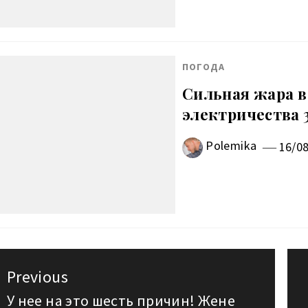
ПОГОДА
Сильная жара в
электричества 3
Polemika
16/0
авигация
Previous
о
У нее на это шесть причин! Жене
Previous