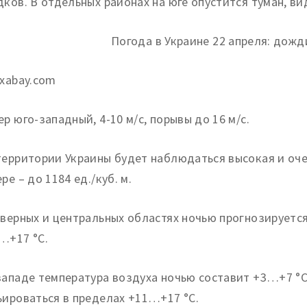
дков. В отдельных районах на юге опустится туман, ви
ixabay.com
ер юго-западный, 4-10 м/с, порывы до 16 м/с.
территории Украины будет наблюдаться высокая и оче
ре – до 1184 ед./куб. м.
еверных и центральных областях ночью прогнозируетс
…+17 °С.
западе температура воздуха ночью составит +3…+7 °
ьироваться в пределах +11…+17 °С.