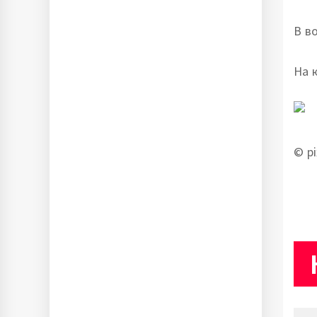
В в
На 
© p