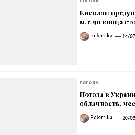
ПОГОДА
Киевлян предуп
м/с до конца ст
Polemika
14/0
ПОГОДА
Погода в Украин
облачность, ме
Polemika
20/0