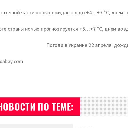
осточной части ночью ожидается до +4…+7 °С, днем т
юге страны ночью прогнозируется +5…+7 °С, днем воз
ixabay.com
НОВОСТИ ПО ТЕМЕ: