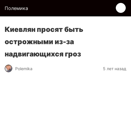
Полемика
Киевлян просят быть
острожными из-за
надвигающихся гроз
Polemika
5 лет назад