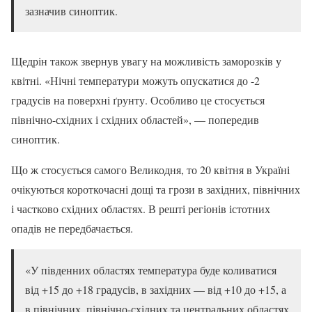
зазначив синоптик.
Щедрін також звернув увагу на можливість заморозків у
квітні. «Нічні температури можуть опускатися до -2
градусів на поверхні ґрунту. Особливо це стосується
північно-східних і східних областей», — попередив
синоптик.
Що ж стосується самого Великодня, то 20 квітня в Україні
очікуються короткочасні дощі та грози в західних, північних
і частково східних областях. В решті регіонів істотних
опадів не передбачається.
«У південних областях температура буде коливатися
від +15 до +18 градусів, в західних — від +10 до +15, а
в північних, північно-східних та центральних областях