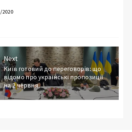
2/2020
Next
Київ готовий до переговорів: що
Next
відомо про українські пропозиції
post:
на 2 червня