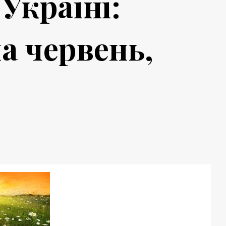
 Україні:
а червень,
ь