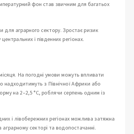
емпературний фон став звичним для багатьох
и для аграрного сектору. Зростає ризик
 центральних і південних регіонах.
 місяця. На погодні умови можуть впливати
що надходитимуть з Північної Африки або
рму на 2–2,5 °C, роблячи серпень одним із
ідних і лівобережних регіонах можлива затяжна
 аграрному секторі та водопостачанні.