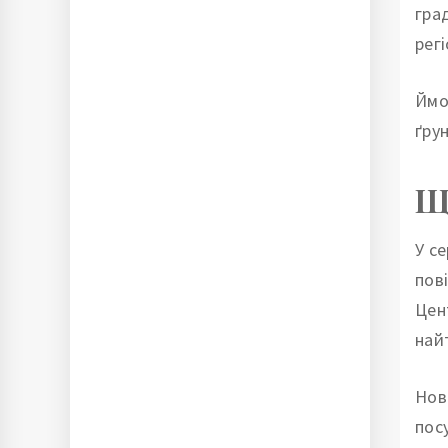
гра
рег
Ймо
ґру
Щ
У с
пов
Цен
найт
Нов
пос