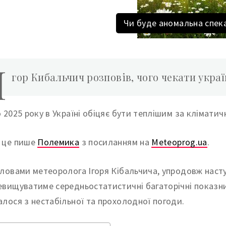
Чи буде аномальна спека
І
гор Кибальчич розповів, чого чекати украї
о 2025 року в Україні обіцяє бути теплішим за кліматич
 це пише
Полемика
з посиланням на
Meteoprog.ua
.
словами метеоролога Ігоря Кібальчича, упродовж насту
евищуватиме середньостатистичні багаторічні показник
алося з нестабільної та прохолодної погоди.