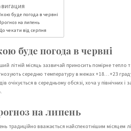
авигация
Якою буде погода в червні
Прогноз на липень
Що чекати від серпня
кою буде погода в червні
ший літній місяць зазвичай приносить помірне тепло та
гнозують середню температуру в межах +18…+23 градусі
дів очікується в середньому обсязі, хоча у північних і
.
рогноз на липень
ень традиційно вважається найспекотнішим місяцем лі