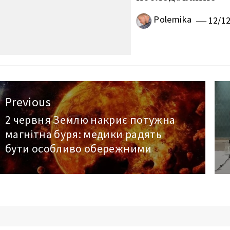
Polemika
12/1
авигация
Previous
о
2 червня Землю накриє потужна
Previous
магнітна буря: медики радять
post:
аписям
бути особливо обережними