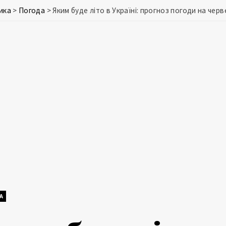
ика
>
Погода
>
Яким буде літо в Україні: прогноз погоди на черв
А