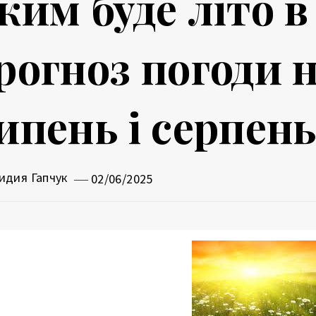
ким буде літо в
рогноз погоди н
ипень і серпен
идия Гапчук
02/06/2025