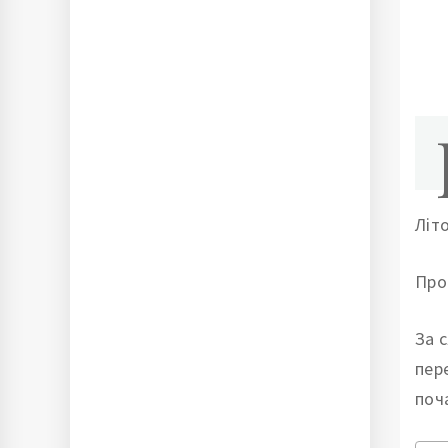
Літ
Про
За 
пер
поч