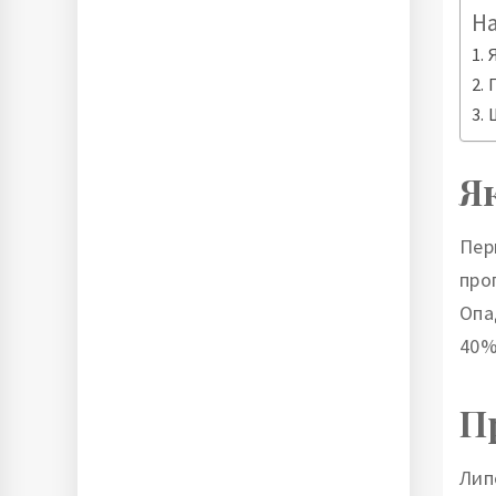
Н
Я
Пер
про
Опа
40%
П
Лип