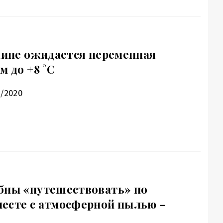
раине ожидается переменная
м до +8 °С
1/2020
бны «путешествовать» по
есте с атмосферной пылью –