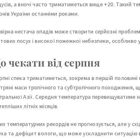
дусів, а вночі часто триматиметься вище +20. Такий т
іонів України останніми роками.
вірна нестача опадів може створити серйозні проблем
нтових посух і високої пожежної небезпеки, особливо у
о чекати від серпня
ерпні спека триматиметься, зокрема в першій половині
ітряні маси тропічного та субтропічного походження, 
тральної Азії. Середня температура перевищуватиме но
епліших літніх місяців.
их температурних рекордів не прогнозується, але у сх
уха та дефіцит вологи, що може ускладнити ситуацію в