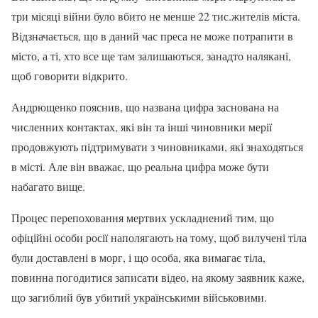
три місяці війни було вбито не менше 22 тис.жителів міста.
Відзначається, що в даний час преса не може потрапити в
місто, а ті, хто все ще там залишаються, занадто налякані,
щоб говорити відкрито.
Андрющенко пояснив, що названа цифра заснована на
численних контактах, які він та інші чиновники мерії
продовжують підтримувати з чиновниками, які знаходяться
в місті. Але він вважає, що реальна цифра може бути
набагато вище.
Процес перепоховання мертвих ускладнений тим, що
офіційні особи росії наполягають на тому, щоб вилучені тіла
були доставлені в морг, і що особа, яка вимагає тіла,
повинна погодитися записати відео, на якому заявник каже,
що загиблий був убитий українськими військовими.