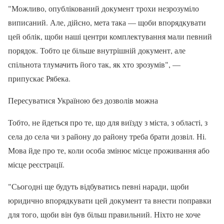
"Можливо, опублікований документ трохи незрозуміло
виписаний. Але, дійсно, мета така — щоби впорядкувати
цей облік, щоби наші центри комплектування мали певний
порядок. Тобто це більше внутрішній документ, але
спільнота тлумачить його так, як хто зрозумів", —
припускає Рябека.
Пересуватися Україною без дозволів можна
Тобто, не йдеться про те, що для виїзду з міста, з області, з
села до села чи з району до району треба брати дозвіл. Ні.
Мова йде про те, коли особа змінює місце проживання або
місце реєстрації.
"Сьогодні ще будуть відбуватись певні наради, щоби
юридично впорядкувати цей документ та внести поправки
для того, щоби він був більш правильний. Ніхто не хоче