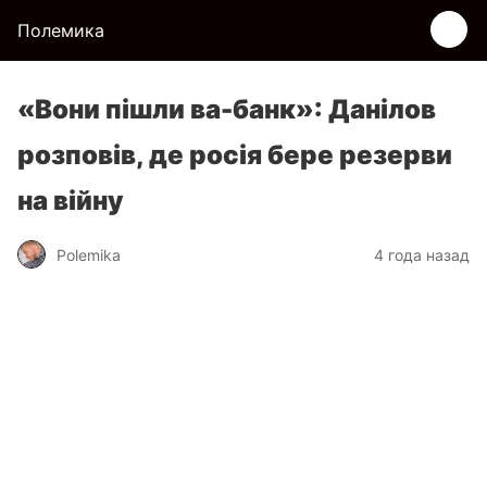
Полемика
«Вони пішли ва-банк»: Данілов
розповів, де росія бере резерви
на війну
Polemika
4 года назад