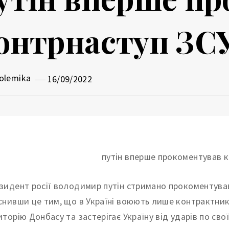
онтрнаступ ЗСУ
olemika
16/09/2022
зидент росії володимир путін стримано прокоментував 
снивши це тим, що в Україні воюють лише контрактник
иторію Донбасу та застерігає Україну від ударів по сво