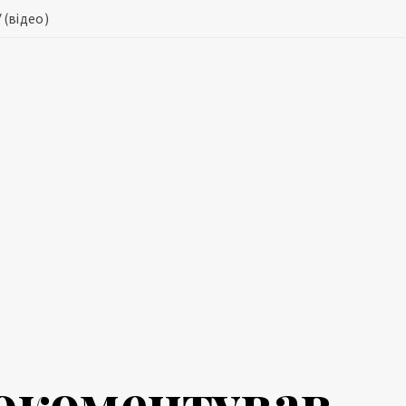
 (відео)
рокоментував