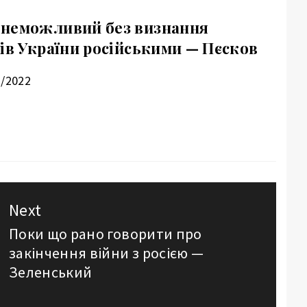
 неможливий без визнання
ів України російськими — Пєсков
2/2022
Next
Поки що рано говорити про
Next
закінчення війни з росією —
post:
Зеленський