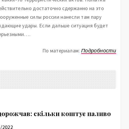
ействительно достаточно сдержанно на это
ооруженные силы россии нанесли там пару
еждающие удары. Если дальше ситуация будет
серьезными….
По материалам:
Подробности
одорожчав: скільки коштує паливо
7/2022