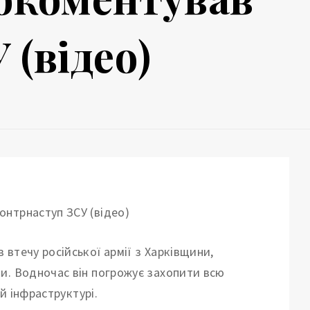
 (відео)
втечу російської армії з Харківщини,
и. Водночас він погрожує захопити всю
їй інфраструктурі.