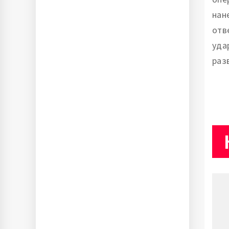
нан
отв
уда
раз