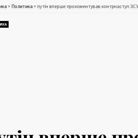
ика
>
Политика
>
путін вперше прокоментував контрнаступ ЗСУ
ИКА
утін вперше п