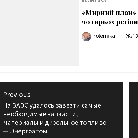
ПОЛИТИКА
«Мирний план»
чотирьох регіон
Polemika
28/1
авигация
Previous
о
На ЗАЭС удалось завезти самые
Previous
необходимые запчасти,
post:
аписям
материалы и дизельное топливо
— Энергоатом