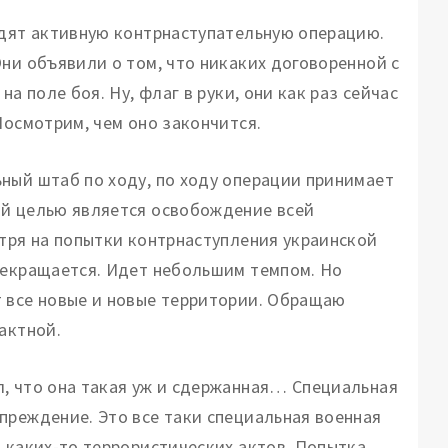
одят активную контрнаступательную операцию.
ни объявили о том, что никаких договоренной с
а поле боя. Ну, флаг в руки, они как раз сейчас
Посмотрим, чем оно закончится.
ный штаб по ходу, по ходу операции принимает
ой целью является освобождение всей
отря на попытки контрнаступления украинской
рекращается. Идет небольшим темпом. Но
т все новые и новые территории. Обращаю
рактной.
, что она такая уж и сдержанная… Специальная
преждение. Это все таки специальная военная
я каких-то террористических актов. Попытка