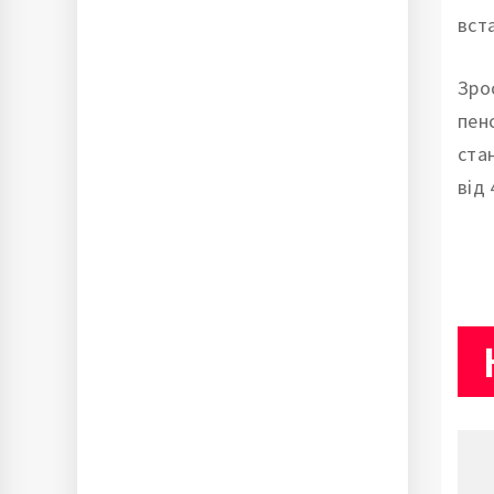
вст
Зрос
пен
ста
від 