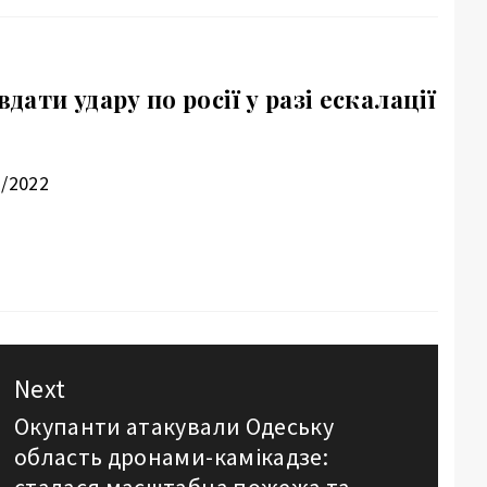
ати удару по росії у разі ескалації
2/2022
Next
Окупанти атакували Одеську
Next
область дронами-камікадзе:
post: