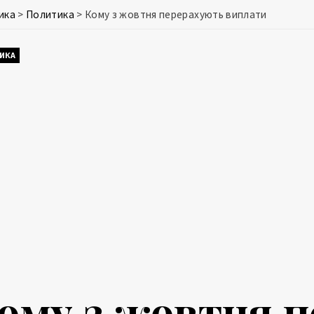
ика
>
Политика
>
Кому з жовтня перерахують виплати
ИКА
ому з жовтня 