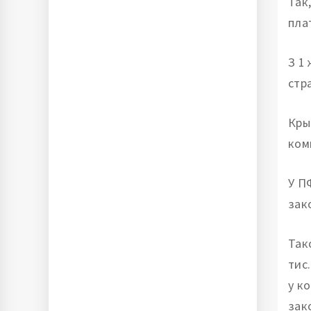
Так
плат
З 1 
стр
Кры
ком
У П
зак
Так
тис
у к
зак