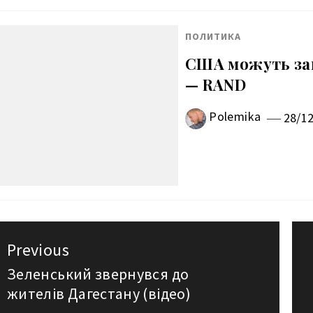
ПОЛИТИКА
США можуть завд
— RAND
Polemika
28/1
авигация
Previous
о
Зеленський звернувся до
Previous
жителів Дагестану (відео)
post: