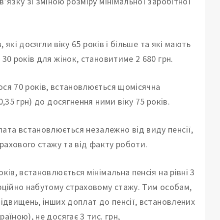
’язку зі зміною розміру мінімальної заробітної
, які досягли віку 65 років і більше та які мають
30 років для жінок, становитиме 2 680 грн.
ося 70 років, встановлюється щомісячна
,35 грн) до досягнення ними віку 75 років.
ата встановлюється незалежно від виду пенсії,
трахового стажу та від факту роботи.
ків, встановлюється мінімальна пенсія на рівні 3
орційно набутому страховому стажу. Тим особам,
підвищень, інших доплат до пенсії, встановлених
аїною), не досягає 3 тис. грн,