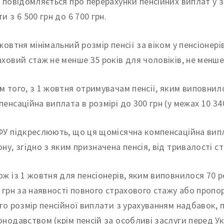
, повідомляється про перерахунки пенсійних виплат у зв
и з 6 500 грн до 6 700 грн.
жовтня мінімальний розмір пенсії за віком у пенсіонерів
аховий стаж не менше 35 років для чоловіків, не менше 
м того, з 1 жовтня отримувачам пенсії, яким виповнил
пенсаційна виплата в розмірі до 300 грн (у межах 10 340
ФУ підкреслюють, що ця щомісячна компенсаційна випл
ону, згідно з яким призначена пенсія, від тривалості с
ож із 1 жовтня для пенсіонерів, яким виповнилося 70 ро
. грн за наявності повного страхового стажу або проп
ого розмір пенсійної виплати з урахуванням надбавок, 
онодавством (крім пенсій за особливі заслуги перед Укр