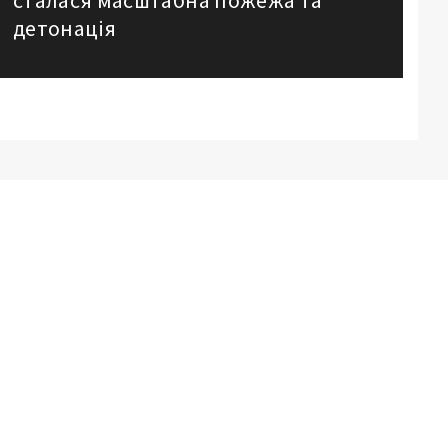
сталася масштабна пожежа та
детонація