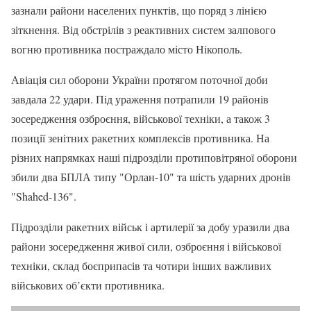
зазнали райони населених пунктів, що поряд з лінією
зіткнення. Від обстрілів з реактивних систем залпового
вогню противника постраждало місто Нікополь.
Авіація сил оборони України протягом поточної доби
завдала 22 удари. Під ураження потрапили 19 районів
зосередження озброєння, військової техніки, а також 3
позиції зенітних ракетних комплексів противника. На
різних напрямках наші підрозділи протиповітряної оборони
збили два БПЛА типу "Орлан-10" та шість ударних дронів
"Shahed-136".
Підрозділи ракетних військ і артилерії за добу уразили два
райони зосередження живої сили, озброєння і військової
техніки, склад боєприпасів та чотири інших важливих
військових об’єкти противника.