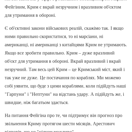
Фейгіним, Крим є вкрай незручним і вразливим об'єктом
для утримання в обороні.
Є об'єктивні закони військових реалій, скажімо так. І якщо
ними правильно скористатися, то ні марсіани, ні
американці, ні американці з китайцями Крим не утримають.
Якщо все зробити правильно. Крим – дуже вразливий
об'єкт для утримання в обороні. Вкрай вразливий і вкрай
незручний. Там весь цей Крим – це Кримський міст, який і
так уже не дуже. Це постачання по кораблях. Ми можемо
собі уявити, що буде з цими кораблями, коли підійдуть наші
"Гарпуни" і "Нептуни" на відстань удару. А підійдуть же, і
швидше, ніж багатьом здається.
На питання Фейгіна про те, чи підтримує він прогноз про
звільнення Криму протягом шести місяців, Арестович
відповів, що це "цілком можливо".