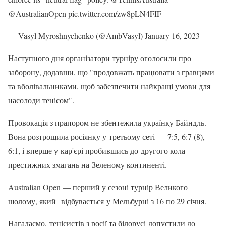
@AustralianOpen pic.twitter.com/zw8pLN4FIF
— Vasyl Myroshnychenko (@AmbVasyl) January 16, 2023
Наступного дня організатори турніру оголосили про
заборону, додавши, що "продовжать працювати з гравцями
та вболівальниками, щоб забезпечити найкращі умови для
насолоди тенісом".
Провокація з прапором не збентежила українку Байндль.
Вона розтрощила росіянку у третьому сеті — 7:5, 6:7 (8),
6:1, і вперше у кар'єрі пробившись до другого кола
престижних змагань на Зеленому континенті.
Australian Open — перший у сезоні турнір Великого
шолому, який відбувається у Мельбурні з 16 по 29 січня.
Нагадаємо, тенісистів з росії та білорусі допустили до