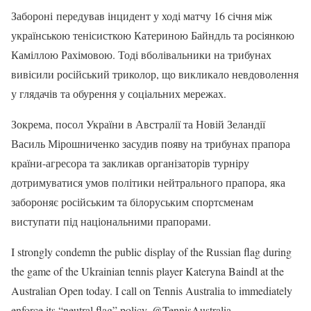
Забороні передував інцидент у ході матчу 16 січня між
українською тенісисткою Катериною Байндль та росіянкою
Каміллою Рахімовою. Тоді вболівальники на трибунах
вивісили російський триколор, що викликало невдоволення
у глядачів та обурення у соціальних мережах.
Зокрема, посол України в Австралії та Новій Зеландії
Василь Мірошниченко засудив появу на трибунах прапора
країни-агресора та закликав організаторів турніру
дотримуватися умов політики нейтрального прапора, яка
забороняє російським та білоруським спортсменам
виступати під національними прапорами.
I strongly condemn the public display of the Russian flag during
the game of the Ukrainian tennis player Kateryna Baindl at the
Australian Open today. I call on Tennis Australia to immediately
enforce its “neutral flag” policy. @TennisAustralia