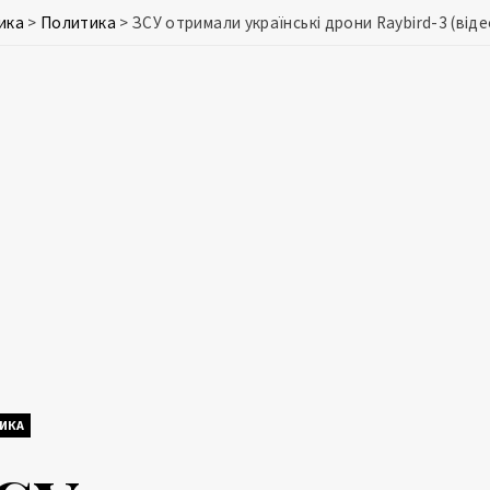
ика
>
Политика
>
ЗСУ отримали українські дрони Raybird-3 (віде
ИКА