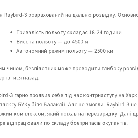
н Raybird-3 розрахований на дальню розвідку. Основн
Тривалість польоту складає 18-24 години
Висота польоту — до 4500 м
Автономний режим польоту — 2500 км
им чином, безпілотник може проводити глибоку розвідк
ертатися назад.
bird-3 гарно проявив себе під час контрнаступу на Хар
плексу БУКу біля Балаклії. Але не змогли. Raybird-3 н
ожим комплексом, який поїхав на перезарядку. Далі д
ре відпрацювали по складу боєприпасів окупантів.