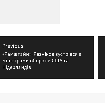
авигация
Previous
о
«Рамштайн»: Резніков зустрівся з
Previous
міністрами оборони США та
post:
аписям
Нідерландів