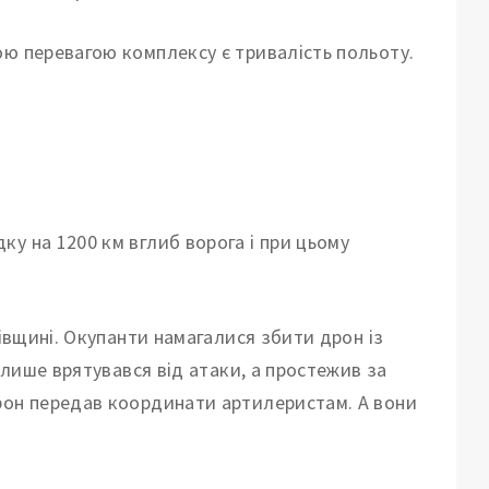
ою перевагою комплексу є тривалість польоту.
у на 1200 км вглиб ворога і при цьому
ківщині. Окупанти намагалися збити дрон із
е лише врятувався від атаки, а простежив за
рон передав координати артилеристам. А вони