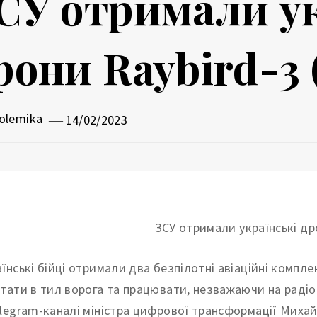
СУ отримали ук
рони Raybird-3 
olemika
14/02/2023
аїнські бійці отримали два безпілотні авіаційні компле
ітати в тил ворога та працювати, незважаючи на раді
elegram-каналі міністра цифрової трансформації Миха