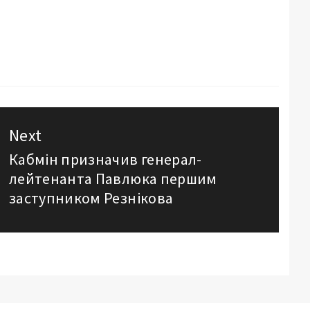
Next
Кабмін призначив генерал-
Next
лейтенанта Павлюка першим
post:
заступником Резнікова