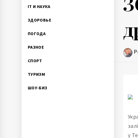
З
IT И НАУКА
д
ЗДОРОВЬЕ
ПОГОДА
РАЗНОЕ
P
СПОРТ
ТУРИЗМ
ШОУ-БИЗ
Укр
зал
у T