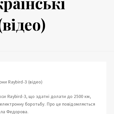
раїнські
(відео)
кси Raybird-3, що здатні долати до 2500 км,
оелектронну боротьбу. Про це повідомляється
йла Федорова.