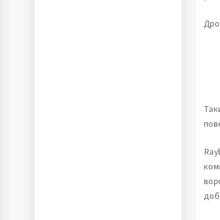
Дро
Так
пов
Ray
ком
вор
доб