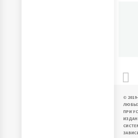
П
Ново
© 201
ЛЮБЫХ
ПРИ У
ИЗДАН
СИСТЕ
ЗАВИС