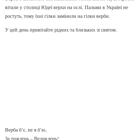
вітали у столиці Юдеї верхи на ослі. Пальми в Україні не
ростуть, тому їхні гілки замінили на гілки верби.
У цей день привітайте рідних та близьких зі святом.
Верба б’є, не я б’ю,
За тиждень – Великдень!