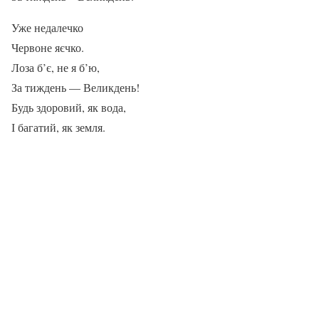
Уже недалечко
Червоне яєчко.
Лоза б’є, не я б’ю,
За тиждень — Великдень!
Будь здоровий, як вода,
І багатий, як земля.