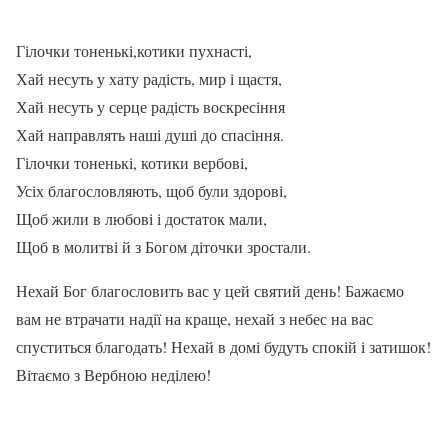
Гілочки тоненькі,котики пухнасті,
Хай несуть у хату радість, мир і щастя,
Хай несуть у серце радість воскресіння
Хай направлять наші душі до спасіння.
Гілочки тоненькі, котики вербові,
Усіх благословляють, щоб були здорові,
Щоб жили в любові і достаток мали,
Щоб в молитві й з Богом діточки зростали.
Нехай Бог благословить вас у цей святий день! Бажаємо
вам не втрачати надії на краще, нехай з небес на вас
спуститься благодать! Нехай в домі будуть спокій і затишок!
Вітаємо з Вербною неділею!