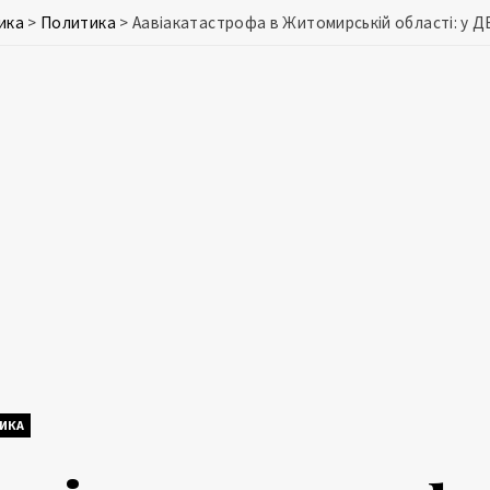
ика
>
Политика
>
Аавіакатастрофа в Житомирській області: у Д
ИКА