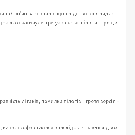
тяна Сап'ян зазначила, що слідство розглядає
ок якої загинули три українські пілоти. Про це
авність літаків, помилка пілотів і третя версія –
, катастрофа сталася внаслідок зіткнення двох