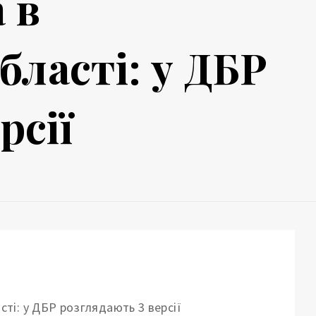
 в
ласті: у ДБР
рсії