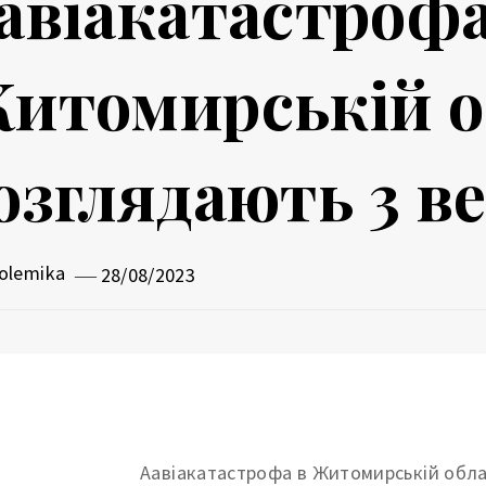
авіакатастрофа
итомирській об
озглядають 3 ве
olemika
28/08/2023