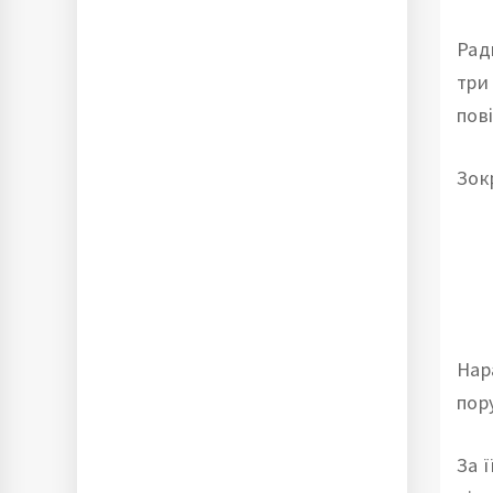
Рад
три
пов
Зок
Нара
пор
За 