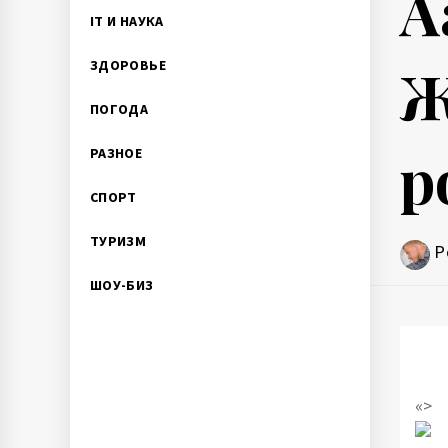
А
IT И НАУКА
Ж
ЗДОРОВЬЕ
ПОГОДА
р
РАЗНОЕ
СПОРТ
ТУРИЗМ
P
ШОУ-БИЗ
«>