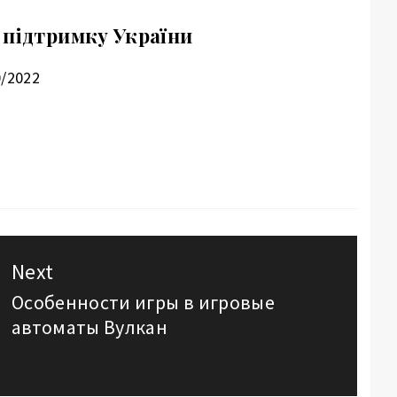
 підтримку України
0/2022
Next
Особенности игры в игровые
Next
автоматы Вулкан
post: