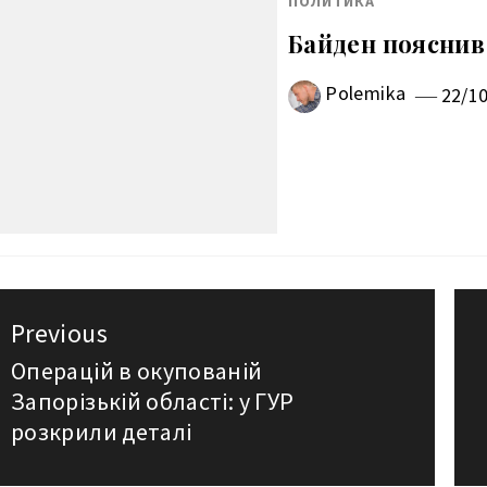
ПОЛИТИКА
Байден пояснив
Polemika
22/1
авигация
Previous
о
Операцій в окупованій
Previous
Запорізькій області: у ГУР
post:
аписям
розкрили деталі