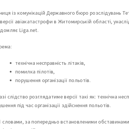
ниця із комунікацій Державного бюро розслідувань Те
 версії авіакатастрофи в Житомирській області, унаслід
ідомляє Liga.net.
рема:
технічна несправність літаків,
помилка пілотів,
порушення організації польотів.
зі слідство розглядатиме версії такі як: технічна неспр
ушення під час організації здійснення польотів.
її словами, за попередньо встановленими обставинами