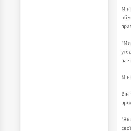
Мін
обм
пра
"Ми
уго
на 
Мін
Він
про
"Як
сво