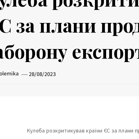
С за плани пр
аборону експор
olemika
28/08/2023