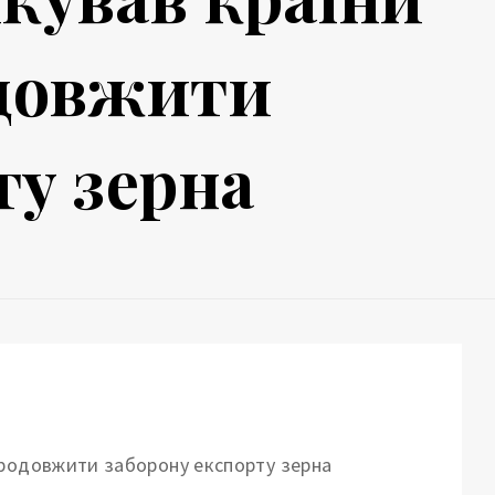
одовжити
ту зерна