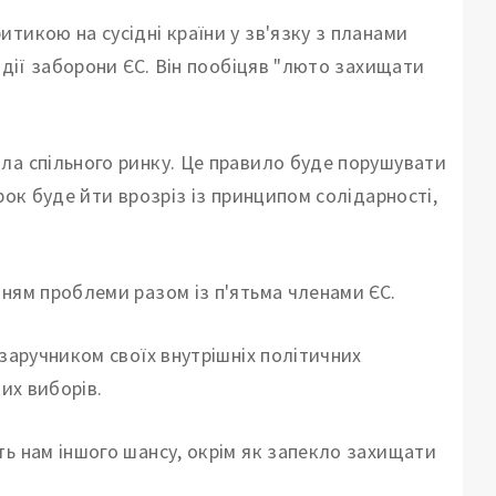
тикою на сусідні країни у зв'язку з планами
 дії заборони ЄС. Він пообіцяв "люто захищати
ла спільного ринку. Це правило буде порушувати
рок буде йти врозріз із принципом солідарності,
ням проблеми разом із п'ятьма членами ЄС.
 заручником своїх внутрішніх політичних
их виборів.
ть нам іншого шансу, окрім як запекло захищати