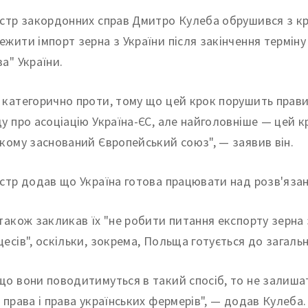
істр закордонних справ Дмитро Кулеба обрушився з кри
ежити імпорт зерна з України після закінчення терміну
ва" України.
 категорично проти, тому що цей крок порушить прави
ду про асоціацію Україна-ЄС, але найголовніше — цей к
якому заснований Європейський союз", — заявив він.
істр додав що Україна готова працювати над розв'язан
 також закликав їх "не робити питання експорту зерна
цесів", оскільки, зокрема, Польща готується до загальн
що вони поводитимуться в такий спосіб, то не залиша
ї права і права українських фермерів", — додав Кулеба.