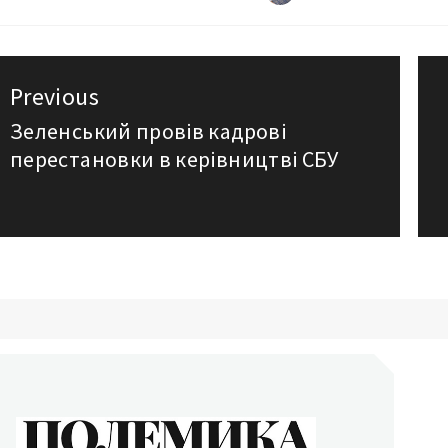
авигация
Previous
о
Зеленський провів кадрові
Previous
перестановки в керівництві СБУ
post:
аписям