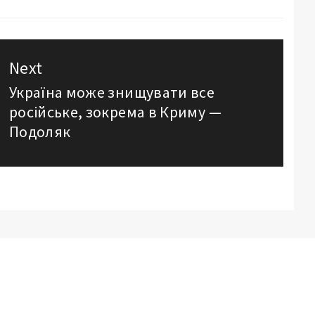
Next
Україна може знищувати все
Next
російське, зокрема в Криму —
post:
Подоляк