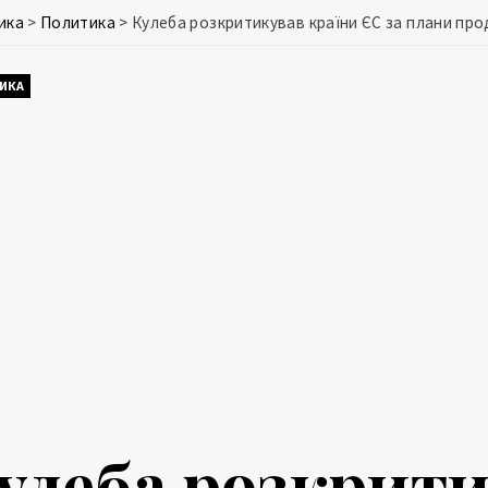
ика
>
Политика
>
Кулеба розкритикував країни ЄС за плани пр
ИКА
улеба розкрити