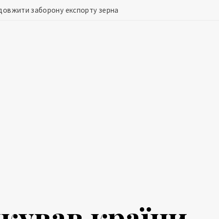
одовжити заборону експорту зерна
кував країни