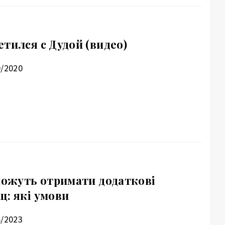
тился с Дудой (видео)
0/2020
 можуть отримати додаткові
щ: які умови
8/2023